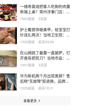
一绪寿喜烧把客人吃剩的肉重
新端上桌？常州涉事门店：存
在误会
1842
阅读
3天前
护士戴首饰做美甲，给宝宝打
针连扎两次！当地卫生院：系
代班人员
1505
阅读
前天04:09
在山姆挑了最重一盒披萨，打
开竟有把剪刀？当地市监：将
进行调查
1031
阅读
3天前
华为新机两个月出现黑屏？售
后称“无故障”拒退换，品牌方
回应
1025
阅读
前天10:31
查看更多