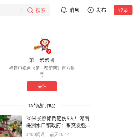
搜索
消息
发布
登录
第一帮帮团
福建电视台《第一帮帮团》官方账
号
关注
TA的热门作品
30米长廊倾倒砸伤5人！湖南
株洲水口镇政府：系突发强降
雨大风
3400
阅读
前天10:14