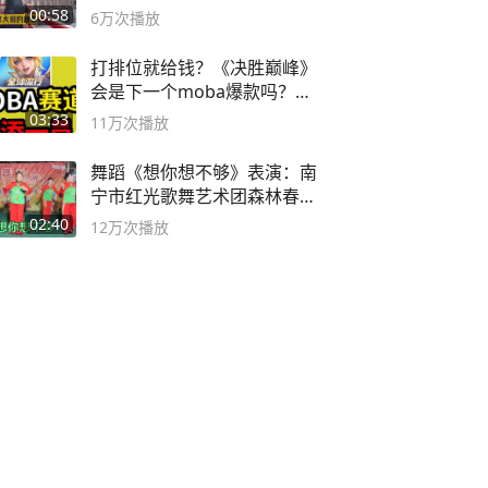
00:58
6万
次播放
打排位就给钱？《决胜巅峰》
会是下一个moba爆款吗？#
决胜巅峰
03:33
11万
次播放
舞蹈《想你想不够》表演：南
宁市红光歌舞艺术团森林春红
舞蹈队。
02:40
12万
次播放