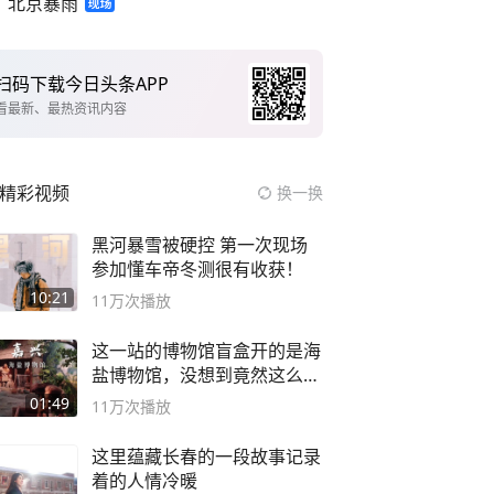
北京暴雨
扫码下载今日头条APP
看最新、最热资讯内容
精彩视频
换一换
黑河暴雪被硬控 第一次现场
参加懂车帝冬测很有收获！
10:21
11万
次播放
这一站的博物馆盲盒开的是海
盐博物馆，没想到竟然这么好
逛！
01:49
11万
次播放
这里蕴藏长春的一段故事记录
着的人情冷暖