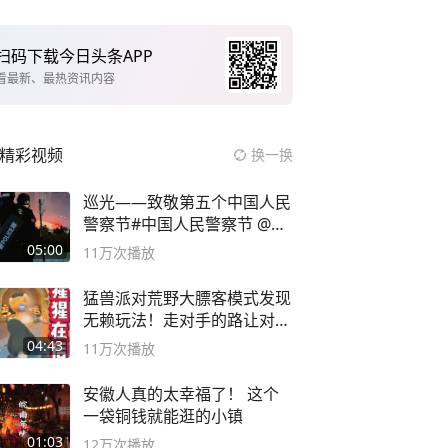
扫码下载今日头条APP
看最新、最热资讯内容
精彩视频
换一换
巡光——致敬第五个中国人民
警察节#中国人民警察节 @抖
音小助手
05:00
11万
次播放
猛兽派对荒野大膘客模式发现
无赖玩法！走对手的路让对手
无路可走
04:43
11万
次播放
安徽人真的太幸福了！ 这个
一袋铜钱就能逛的小镇
01:03
12万
次播放