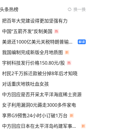
头条热榜
换一换
把百年大党建设得更加坚强有力
中国“五箭齐发”反制美国
美退还1000亿美元关税特朗普输了吗
我国编制完成新版全月地质图
宇树科技发行价格150.80元/股
村民2千万拆迁款被分掉8年后才知晓
对话重庆地铁吐血女孩
中方回应是否开采太平洋海底稀土资源
女子利用漏洞0元薅走3000多件家电
享界G9预售24小时小订破1万台
中方回应日本在太平洋岛屿建军事设施