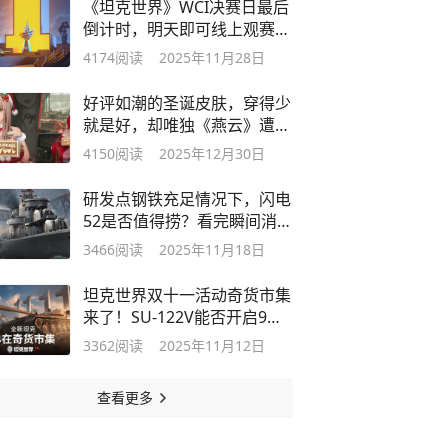
《坦克世界》WCI决赛日最后
倒计时，明天即可线上观赛，
领福利
4174
阅读
2025年11月28日
好评如潮的圣诞皮肤，穿得少
就是好，却唯独《燕云》遭玩
家谴责？
4150
阅读
2025年12月30日
研发点钢铁充足情况下，闪电
52是否值得捞？看完瞬间消除
疑虑！
3466
阅读
2025年11月18日
坦克世界双十一活动奇货市集
来了！SU-122V能否开启9金
新时代？
3362
阅读
2025年11月12日
查看更多