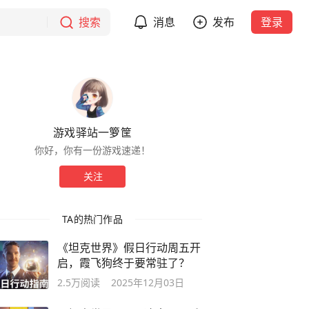
搜索
消息
发布
登录
游戏驿站一箩筐
你好，你有一份游戏速递！
关注
TA的热门作品
《坦克世界》假日行动周五开
启，霞飞狗终于要常驻了？
2.5万
阅读
2025年12月03日