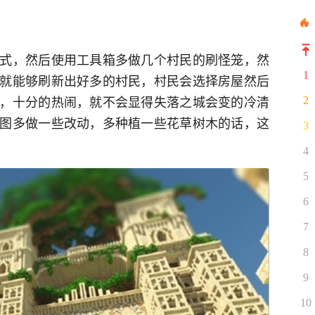
式，然后使用工具箱多做几个村民的刷怪笼，然
1
就能够刷新出好多的村民，村民会选择房屋然后
，十分的热闹，就不会显得失落之城会变的冷清
2
图多做一些改动，多种植一些花草树木的话，这
3
4
5
6
7
8
9
10