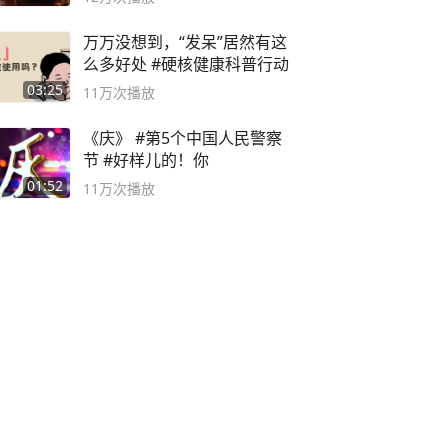
万万没想到，“发呆”居然有这
么多好处 #硬核健康科普行动
03:25
11万
次播放
《庆》 #第5个中国人民警察
节 #好样儿的！你
01:52
11万
次播放