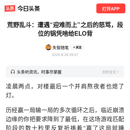
打开APP
荒野乱斗：遭遇“迎难而上”之后的怒骂，段
位的锅凭啥给ELO背
失智随笔
关注
2020-8-28 09:37
头条听资讯，时事尽掌握
去听全文
凌晨两点，对楼最后一个并肩熬夜者也熄了
灯。
历经赢一局输一局的多次循环之后，临近崩溃
边缘的你把要求降到了最低，在这场游戏匹配
阶段的数十秒里反复祈祷着“赢了这局就睡