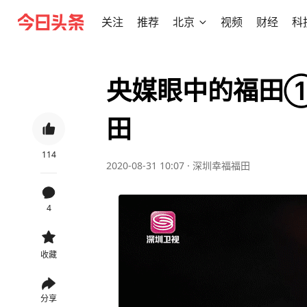
关注
推荐
北京
视频
财经
科
央媒眼中的福田①
田
114
2020-08-31 10:07
·
深圳幸福福田
4
收藏
分享