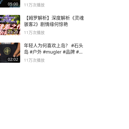
音小助手
05:00
11万
次播放
【姆罗解析】深度解析《灵魂
骇客2》剧情缘何惊艳
21:25
11万
次播放
年轻人为何喜欢上岛？ #石头
岛 #户外 #mugler #品牌 #足
球流氓
02:02
11万
次播放