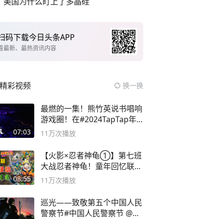
美国为什么盯上了多晶硅
扫码下载今日头条APP
看最新、最热资讯内容
精彩视频
换一换
最燃的一集！熊竹英说书唱响
游戏圈！在#2024TapTap年
度游戏大赏
07:03
11万
次播放
【火影×忍者神龟①】第七班
大战忍者神龟！童年回忆联动
论武？
08:55
11万
次播放
巡光——致敬第五个中国人民
警察节#中国人民警察节 @抖