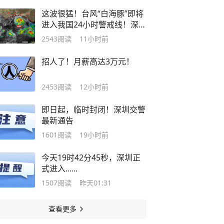
这波很猛！台风“白海豚”即将
进入我国24小时警戒线！深圳
周末天气……
2543
阅读
11小时前
招人了！月薪高达3万元！
2453
阅读
12小时前
即日起，临时封闭！深圳交警
最新通告
1601
阅读
19小时前
今天19时42分45秒，深圳正
式进入......
1507
阅读
昨天01:31
查看更多