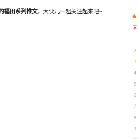
，大伙儿一起关注起来吧~
的福田系列推文
1
2
3
4
5
6
7
8
9