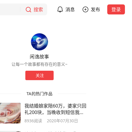
搜索
消息
发布
登录
闲逸故事
让每一个故事都有存在的意义~
关注
TA的热门作品
我结婚娘家陪60万，婆家只回
礼200块，当晚收到短信我愣
了
8936
阅读
2020年07月30日