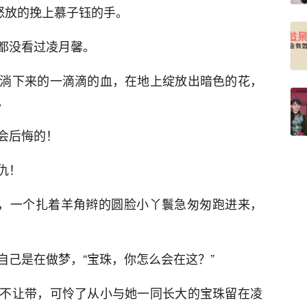
怒放的挽上慕子钰的手。
都没看过凌月馨。
淌下来的一滴滴的血，在地上绽放出暗色的花，
。
会后悔的！
仇！
然，一个扎着羊角辫的圆脸小丫鬟急匆匆跑进来，
自己是在做梦，“宝珠，你怎么会在这？”
不让带，可怜了从小与她一同长大的宝珠留在凌