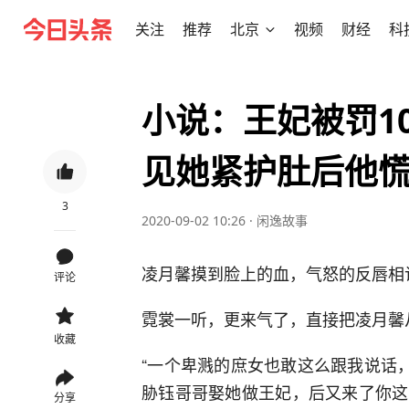
关注
推荐
北京
视频
财经
科
小说：王妃被罚1
见她紧护肚后他
3
2020-09-02 10:26
·
闲逸故事
凌月馨摸到脸上的血，气怒的反唇相
评论
霓裳一听，更来气了，直接把凌月馨
收藏
“一个卑溅的庶女也敢这么跟我说话
胁钰哥哥娶她做王妃，后又来了你这
分享