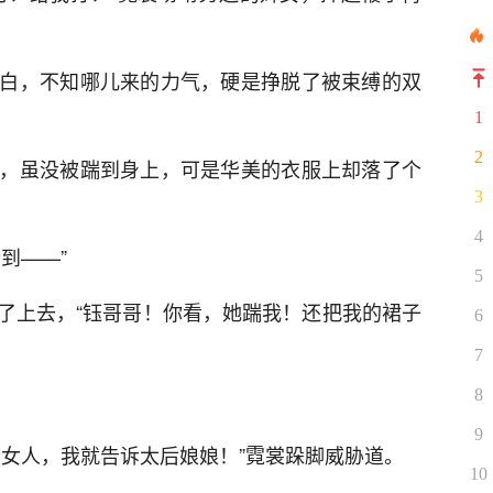
白，不知哪儿来的力气，硬是挣脱了被束缚的双
1
2
，虽没被踹到身上，可是华美的衣服上却落了个
3
4
到——”
5
了上去，“钰哥哥！你看，她踹我！还把我的裙子
6
7
8
9
个女人，我就告诉太后娘娘！”霓裳跺脚威胁道。
10