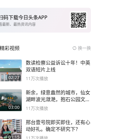
扫码下载今日头条APP
看最新、最热资讯内容
精彩视频
换一换
数读检察公益诉讼十年！中英
双语短片上线
02:27
11万
次播放
新余，绿意盎然的城市，仙女
湖畔波光潋滟，抱石公园文化
深邃……
03:00
11万
次播放
邢台壹号院即买即住，还有心
动好礼。确定不研究下？
01:15
11万
次播放