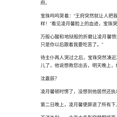
府。
宝珠呜呜哭着：“王府突然就让人把
样！”看见凌月馨脸上的血迹，宝珠
万般心酸和地狱般的折磨让凌月馨愤
只是你以后跟着我要吃苦了。”
待主仆两人哭过之后，宝珠突然凑近
儿了，他说想救您出去，明天晚上，
沈嘉辰？
凌月馨顿时愣了，没想到他居然还执
第二日晚上，凌月馨便屏退了所有下