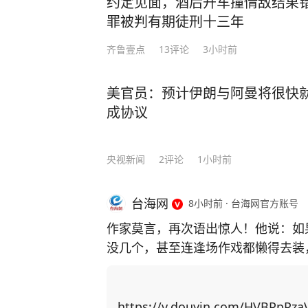
约定见面，酒后开车撞情敌结果
罪被判有期徒刑十三年
齐鲁壹点
13
评论
3小时前
美官员：预计伊朗与阿曼将很快
成协议
央视新闻
2
评论
1小时前
台海网
8小时前
·
台海网官方账号
作家莫言，再次语出惊人！他说：如
没几个，甚至连逢场作戏都懒得去装
了人性，看透了人生！”振聋发聩！ 莫言作为土生土长的农村作家，凭借一系列乡土
题材作品，代表国人首获诺贝尔文学奖。 自从成名之后，莫言曾经毫无联
友全都找上门。有的人进门后，一张
https://v.douyin.com/HVBPpPza