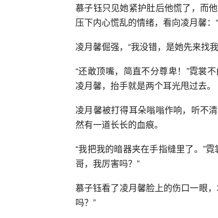
慕子钰只见她紧护肚后他慌了，而他
压下内心慌乱的情绪，看向凌月馨：“
凌月馨倔强，“我没错，是她先来找我
“还敢顶嘴，简直不分尊卑！”霓裳
凌月馨，抬手就是两个耳光甩过去。
凌月馨被打得耳朵嗡嗡作响，听不清
然有一道长长的血痕。
“我把我的暗器夹在手指缝里了。”
哥，我厉害吗？”
慕子钰看了凌月馨脸上的伤口一眼，
吗？”