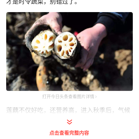
才是时令蔬菜，别错过了。
打开今日头条查看图片详情
莲藕不仅好吃，还营养高，进入秋季后，气候
会慢慢变得干燥起来，正好多吃莲藕能起到清
热润燥的作用，所以秋季吃莲藕最合适，很养
点击查看完整内容