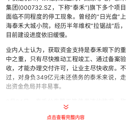
集团(000732.SZ，下称“泰禾”)旗下多个项目
面临不同程度的停工现象。曾经的“日光盘”上
海泰禾大城小院，经历半年维权“拉锯战”后，
目前建设进度依旧缓慢。
业内人士认为，获取资金支持是泰禾眼下的重
中之重，只有尽快推动工程竣工、通过备案验
收，才能办理交付许可，让业主尽快收房。不
过，对身负349亿元未还债务的泰禾来说，走
出资金危局并非易事。
8月24日，泰禾公告第五笔债券违约情况，称
公司出现流动性困难，未能完成“18泰禾02”本
点击查看完整内容
息兑付。值得注意的是，这笔债券本应于9月
19日到期，鉴于泰禾存在违约事项，债权人要