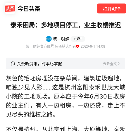
打开APP
泰禾困局：多地项目停工，业主收楼推迟
第一财经
关注
第一财经官方账号 头条精选作者
  2020-9-1 14:08
头条听资讯，时事尽掌握
去听全文
灰色的毛坯房埋没在杂草间，建筑垃圾遍地，
唯独少见人影……这是杭州富阳泰禾世茂大城
小院的工地现场。原本应于今年6月30日收房
的业主们，有人一边租房，一边还贷，走上不
见尽头的维权之路。
不仅是杭州，从北京到上海、太原等地，泰禾