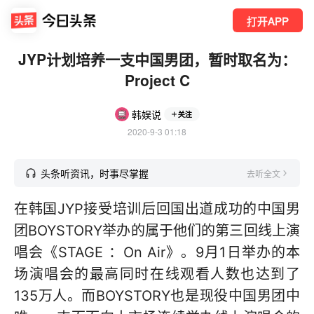
打开APP
JYP计划培养一支中国男团，暂时取名为：
Project C
韩娱说
关注
2020-9-3 01:18
头条听资讯，时事尽掌握
去听全文
在韩国JYP接受培训后回国出道成功的中国男
团BOYSTORY举办的属于他们的第三回线上演
唱会《STAGE ：On Air》。9月1日举办的本
场演唱会的最高同时在线观看人数也达到了
135万人。而BOYSTORY也是现役中国男团中