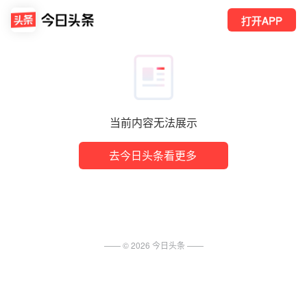
打开APP
当前内容无法展示
去今日头条看更多
—— ©
2026
今日头条
——