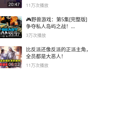
主机大作
20:47
11万
次播放
🎮野兽游戏：第5集[完整版]
争夺私人岛屿之战！
#MrBeastChina
55:37
3万
次播放
比反派还像反派的正派主角，
全员都是大恶人！
06:02
11万
次播放