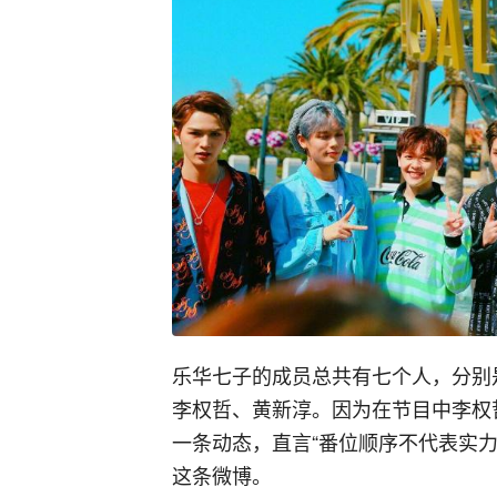
乐华七子的成员总共有七个人，分别
李权哲、黄新淳。因为在节目中李权
一条动态，直言“番位顺序不代表实
这条微博。