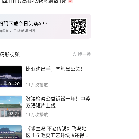
四川宜宾高县4.9级地震致1死
扫码下载今日头条APP
看最新、最热资讯内容
精彩视频
换一换
比亚迪出手，严惩黑公关！
01:20
11万
次播放
数读检察公益诉讼十年！中英
双语短片上线
02:27
11万
次播放
《求生岛 不老传说》飞鸟地
区 1-6 毛皮工艺升级 #还得是