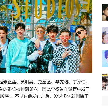
是朱正廷、黄明昊、范丞丞、毕雯珺、丁泽仁、
哲的番位被排到第六，因此李权哲在微博中发了
力顺序”。不过在他发布之后，没过多久就删除了