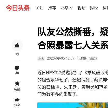
关注
推荐
北京
视频
财经
科
队友公然撕番，
合照暴露七人关
73
2020-09-05 12:57
·
以撒的电影箱
原创
近日NEXT 7受邀参加了《乘风破
40
的组合乐华七子，还邀请到了蔡徐坤作为
员的蔡徐坤、朱正廷、黄明昊和范丞
收藏
们为数不多的重聚了。
分享