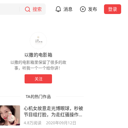
搜索
消息
发布
登录
以撒的电影箱
以撒的电影箱里保留了很多的故
事，听我一个一个给你讲！
关注
TA的热门作品
心机女故意走光博眼球，秒被
节目组打脸，为走红骚操作不
断
4.8万
阅读
2020年09月12日