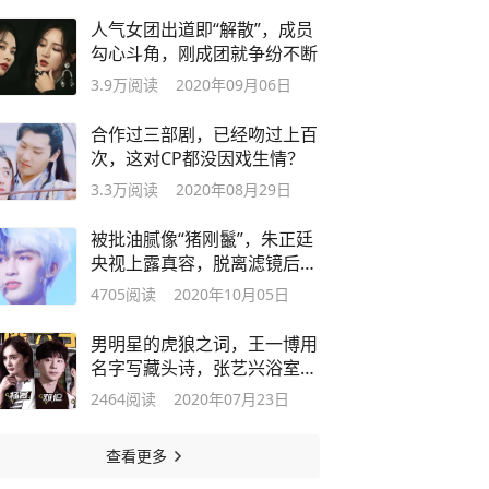
人气女团出道即“解散”，成员
勾心斗角，刚成团就争纷不断
3.9万
阅读
2020年09月06日
合作过三部剧，已经吻过上百
次，这对CP都没因戏生情？
3.3万
阅读
2020年08月29日
被批油腻像“猪刚鬣”，朱正廷
央视上露真容，脱离滤镜后长
这样？
4705
阅读
2020年10月05日
男明星的虎狼之词，王一博用
名字写藏头诗，张艺兴浴室练
街舞
2464
阅读
2020年07月23日
查看更多