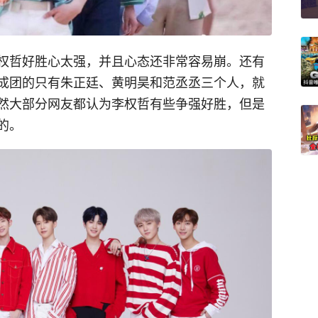
权哲好胜心太强，并且心态还非常容易崩。还有
成团的只有朱正廷、黄明昊和范丞丞三个人，就
然大部分网友都认为李权哲有些争强好胜，但是
的。