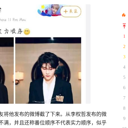
1
2
3
4
5
6
7
8
友将他发布的微博截了下来。从李权哲发布的微
9
不满，并且还称番位顺序不代表实力顺序，似乎