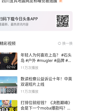
四川宜宾地震网友称睡觉被摇醒
扫码下载今日头条APP
看最新、最热资讯内容
精彩视频
换一换
年轻人为何喜欢上岛？ #石头
岛 #户外 #mugler #品牌 #足
球流氓
02:02
11万
次播放
数读检察公益诉讼十年！中英
双语短片上线
02:27
11万
次播放
打排位就给钱？《决胜巅峰》
会是下一个moba爆款吗？#