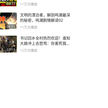
决胜巅峰
03:33
11万
次播放
文明的漂泊者，解剖鸣潮最深
的秘密，鸣潮剧情解读02
08:51
11万
次播放
书记回乡全村热烈欢迎！谁知
大娘冲上去怒骂：你害死我儿
子
07:15
12万
次播放