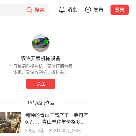
搜索
消息
发布
登录
农牧养殖机械设备
全日粮饲料搅拌机，青储打捆包膜
一体机，青储收割机，撒料车，铡
草揉丝机等
关注
TA的热门作品
纯种的青山羊高产羊一胎可产
6-7只，青山羊种羊价格多少
钱一只
3.9万
阅读
2021年02月28日