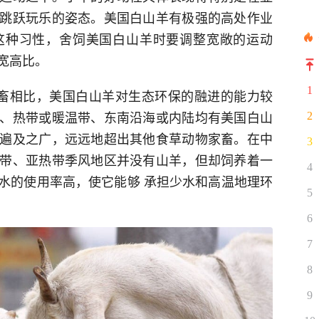
跳跃玩乐的姿态。美国白山羊有极强的高处作业
这种习性，舍饲美国白山羊时要调整宽敞的运动
宽高比。
1
畜相比，美国白山羊对生态环保的融进的能力较
、热带或暖温带、东南沿海或内陆均有美国白山
2
遍及之广，远远地超出其他食草动物家畜。在中
3
带、亚热带季风地区并没有山羊，但却饲养着一
4
水的使用率高，使它能够 承担少水和高温地理环
5
6
7
8
9