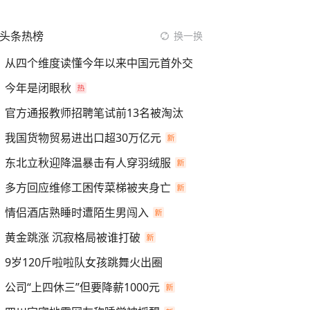
头条热榜
换一换
从四个维度读懂今年以来中国元首外交
今年是闭眼秋
官方通报教师招聘笔试前13名被淘汰
我国货物贸易进出口超30万亿元
东北立秋迎降温暴击有人穿羽绒服
多方回应维修工困传菜梯被夹身亡
情侣酒店熟睡时遭陌生男闯入
黄金跳涨 沉寂格局被谁打破
9岁120斤啦啦队女孩跳舞火出圈
公司“上四休三”但要降薪1000元