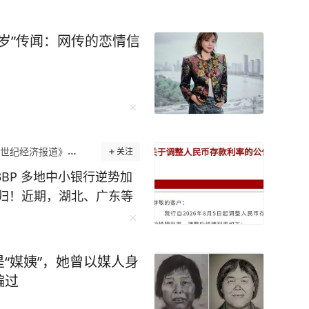
7岁”传闻：网传的恋情信
世纪经济报道》官方账号
关注
BP 多地中小银行逆势加
归！近期，湖北、广东等
中长期定期存款利率，单
域分布来看，本轮上调主要
主，城商行并未出现大范
“媒姨”，她曾以媒人身
银行局部加息行情，核心诱
骗过
发的资金虹吸效应，但这