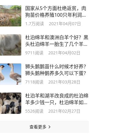
国家从5个方面杜绝返贫，肉
狗苗价格养殖100只年利润有
多少钱
1.7万
阅读
2021年04月07日
杜泊绵羊和澳洲白羊个好？黑
头杜泊绵羊一胎生了几个羊
羔？
9711
阅读
2021年04月02日
狮头鹅鹅苗什么时候才好养？
狮头鹅种鹅养多久可以下蛋？
7118
阅读
2021年03月28日
杜泊羊和湖羊改良成的杜泊绵
羊多少钱一只，杜泊绵羊如何
辨别？
5526
阅读
2021年02月27日
查看更多