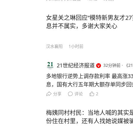
女星关之琳回应“模特新男友才2
息并不属实，多谢大家关心
汉水襄阳
1小时前
21世纪经济报道
32分钟前
·
《21
多地银行逆势上调存款利率 最高涨33
息，国有大行五年期大额存单同步回
多地县域农商行、村镇银行逆势上调
分享
评论
2
次最高上调幅度达33个基点。从地
集中在县域，以农商行、村镇银行为
梅姨同村村民：当地人喊的其实是
围跟进。 业内分析指出，本轮中小
份住在村里，还有人找她说媒被
因是国有大行重启五年期大额存单引