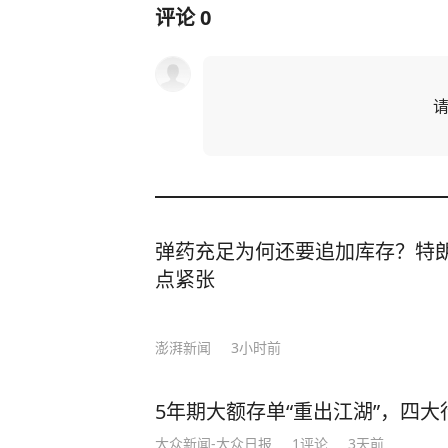
评论
0
弹药充足为何还要追加库存？特
点紧张
澎湃新闻
3小时前
5年期大额存单“重出江湖”，四大行
大众新闻-大众日报
1
评论
3天前