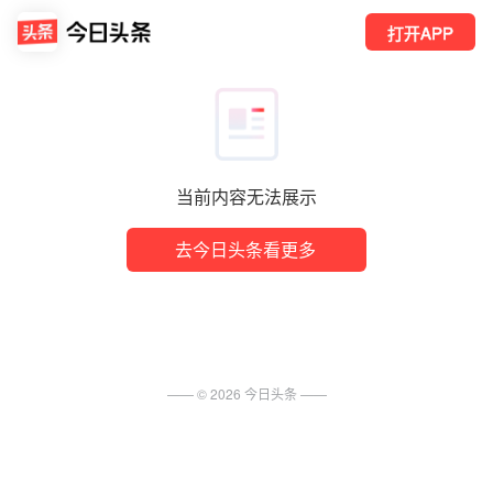
打开APP
当前内容无法展示
去今日头条看更多
—— ©
2026
今日头条
——