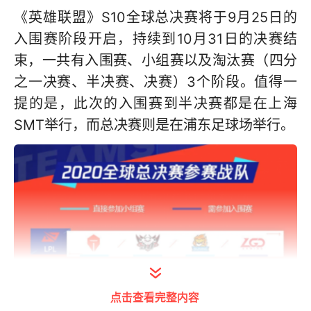
《英雄联盟》S10全球总决赛将于9月25日的
入围赛阶段开启，持续到10月31日的决赛结
束，一共有入围赛、小组赛以及淘汰赛（四分
之一决赛、半决赛、决赛）3个阶段。值得一
提的是，此次的入围赛到半决赛都是在上海
SMT举行，而总决赛则是在浦东足球场举行。
点击查看完整内容