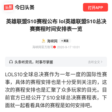
打开APP
英雄联盟S10赛程公布 lol英雄联盟S10总决
赛赛程时间安排表一览
海峡网
关注
海峡网官方账号
  2020-9-17 10:01
头条听资讯，时事尽掌握
去听全文
LOLS10全球总决赛作为一年一度的国际性赛
事，具体的赛程安排也是十分受到关注的，这
次的赛程安排也是汇聚了众多玩家的目光。目
前官方已经公开了S10全球总决赛赛程表，下
面就一起看看具体的赛程是如何安排吧。