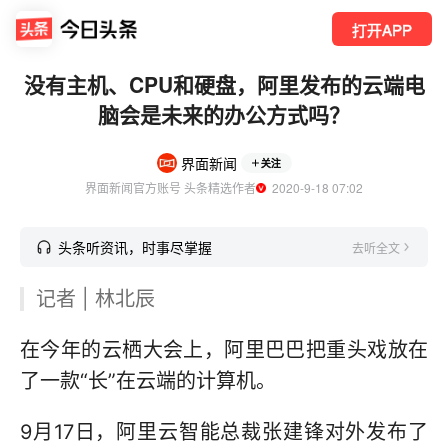
打开APP
没有主机、CPU和硬盘，阿里发布的云端电
脑会是未来的办公方式吗？
界面新闻
关注
界面新闻官方账号 头条精选作者
  2020-9-18 07:02
头条听资讯，时事尽掌握
去听全文
记者 | 林北辰
在今年的云栖大会上，阿里巴巴把重头戏放在
了一款“长”在云端的计算机。
9月17日，阿里云智能总裁张建锋对外发布了