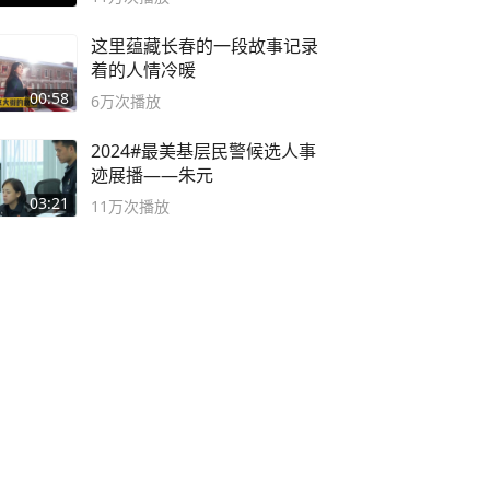
这里蕴藏长春的一段故事记录
着的人情冷暖
00:58
6万
次播放
2024#最美基层民警候选人事
迹展播——朱元
03:21
11万
次播放