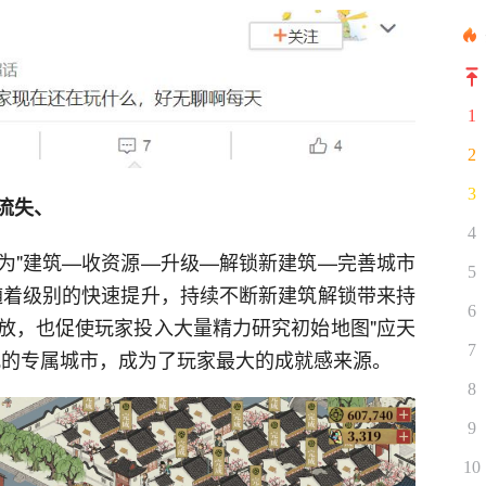
1
2
3
流失、
4
为"建筑—收资源—升级—解锁新建筑—完善城市
5
随着级别的快速提升，持续不断新建筑解锁带来持
6
放，也促使玩家投入大量精力研究初始地图"应天
7
观的专属城市，成为了玩家最大的成就感来源。
8
9
10