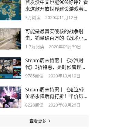
首发没中文也能90%好评？看
来这款开放世界建设游戏着实
不错
3万
阅读
2020年11月12日
可能是最真实硬核的战争射
击，销量破百万的《战术小
队》正式上线
1.7万
阅读
2020年09月30日
Steam周末特惠丨《冰汽时
代》3折特惠，是时候管理刁
民了
9785
阅读
2020年10月10日
Steam周末特惠丨《鬼泣5》
价格永降后再打折！半价历史
新低
8228
阅读
2020年09月26日
查看更多