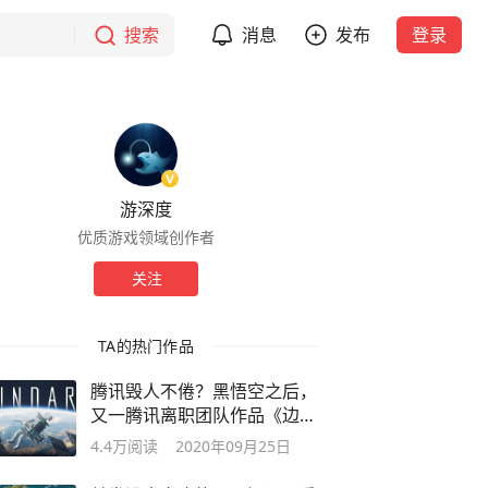
搜索
消息
发布
登录
游深度
优质游戏领域创作者
关注
TA的热门作品
腾讯毁人不倦？黑悟空之后，
又一腾讯离职团队作品《边
境》引关注
4.4万
阅读
2020年09月25日