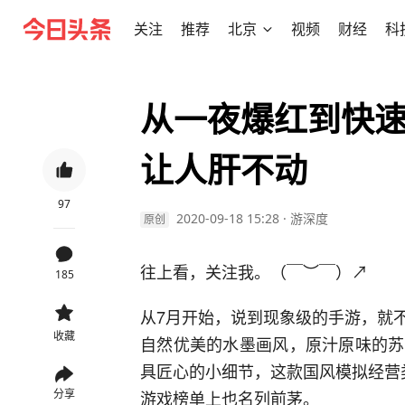
关注
推荐
北京
视频
财经
科
从一夜爆红到快
让人肝不动
97
2020-09-18 15:28
·
游深度
原创
往上看，关注我。（￣︶￣）↗
185
从7月开始，说到现象级的手游，就
收藏
自然优美的水墨画风，原汁原味的苏
具匠心的小细节，这款国风模拟经营类手
分享
游戏榜单上也名列前茅。