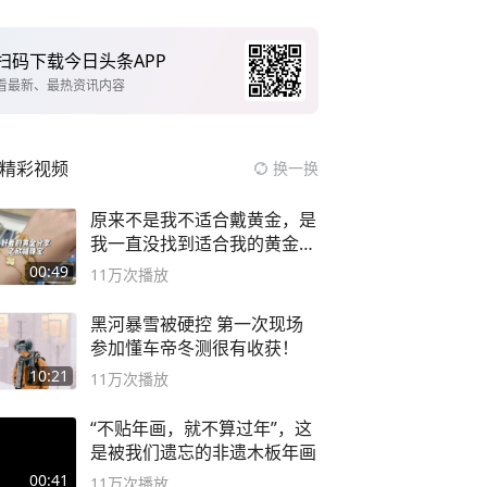
扫码下载今日头条APP
看最新、最热资讯内容
精彩视频
换一换
原来不是我不适合戴黄金，是
我一直没找到适合我的黄金
😭
00:49
11万
次播放
黑河暴雪被硬控 第一次现场
参加懂车帝冬测很有收获！
10:21
11万
次播放
“不贴年画，就不算过年”，这
是被我们遗忘的非遗木板年画
00:41
11万
次播放