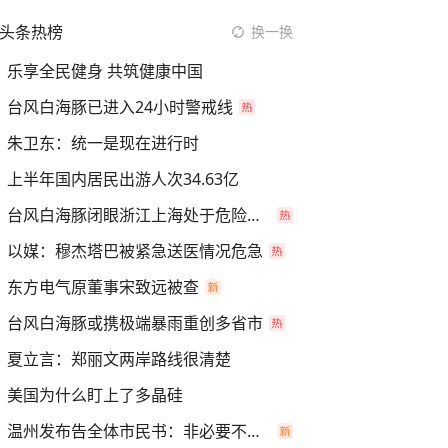
头条热榜
换一换
乐享全民健身 共筑健康中国
台风白海豚已进入24小时警戒线
朱卫东：统一是现在进行时
上半年国内居民出游人次34.63亿
台风白海豚闭眼浙江上海处于危险半圆
以媒：穆杰塔巴被紧急送医情况危急
东方电气原董事宋致远被查
台风白海豚或携极端暴雨重创多省市
夏立言：郑丽文两岸路线很清楚
美国为什么盯上了多晶硅
温州发布告全体市民书：非必要不外出