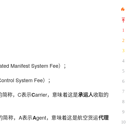
1
2
3
4
ted Manifest System Fee）；
5
ontrol System Fee）；
6
7
ll的简称，C表示
arrier，意味着这是
收取的
C
承运人
8
9
ll的简称，A表示
gent，意味着这是航空货运
A
代理
10