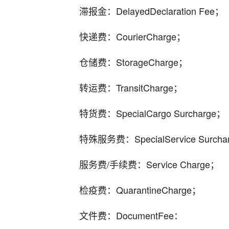
滞报金：DelayedDeclaration Fee；
快递费：CourierCharge；
仓储费：StorageCharge；
转运费：TransitCharge；
特货费：SpecialCargo Surcharge；
特殊服务费：SpecialService Surcha
服务费/手续费：Service Charge；
检疫费：QuarantineCharge；
文件费：DocumentFee：