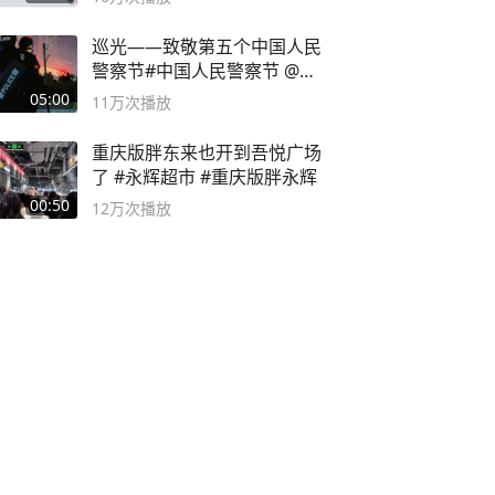
巡光——致敬第五个中国人民
警察节#中国人民警察节 @抖
音小助手
05:00
11万
次播放
重庆版胖东来也开到吾悦广场
了 #永辉超市 #重庆版胖永辉
00:50
12万
次播放