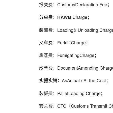
报关费：CustomsDeclaration Fee；
分单费：
Charge；
HAWB
装卸费：Loading& Unloading Char
叉车费：ForkliftCharge；
熏蒸费：FumigatingCharge；
改单费：DocumentAmending Char
AsActual / At the Cost；
实报实销：
装板费：PalletLoading Charge；
转关费：CTC（Customs Transmit C