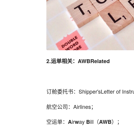
2.运单相关：AWBRelated
订舱委托书：Shipper'sLetter of Instr
航空公司：Airlines；
空运单：
ir
ay
ill（
）；
A
w
B
AWB