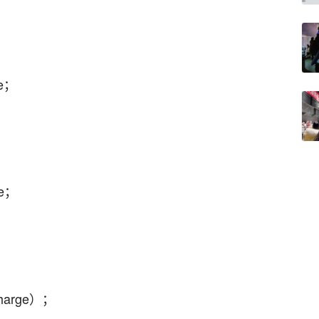
ge；
ge；
harge）；