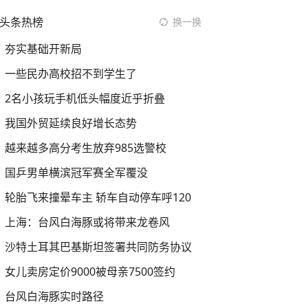
头条热榜
换一换
夯实基础开新局
一些民办高校招不到学生了
2名小孩玩手机低头幅度近乎折叠
我国外贸延续良好增长态势
越来越多高分考生放弃985选警校
国乒男单横滨冠军赛全军覆没
轮胎飞来撞晕车主 轿车自动停车呼120
上海：台风白海豚或将带来龙卷风
沙特土耳其巴基斯坦签署共同防务协议
女儿卖房定价9000被母亲7500签约
台风白海豚实时路径