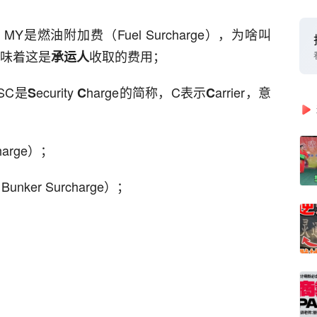
，MY是燃油附加费（Fuel Surcharge），为啥叫
，意味着这是
收取的费用；
承运人
SC是
ecurity
harge的简称，C表示
arrier，意
S
C
C
Charge）；
Bunker Surcharge）；
；