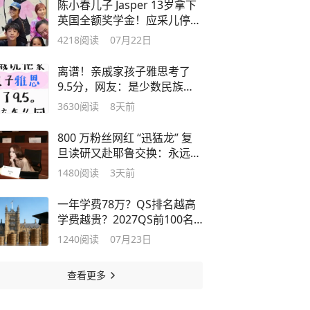
陈小春儿子 Jasper 13岁拿下
英国全额奖学金！应采儿停工
陪读？
4218
阅读
07月22日
离谱！亲戚家孩子雅思考了
9.5分，网友：是少数民族加
了0.5分吗？
3630
阅读
8天前
800 万粉丝网红 “迅猛龙” 复
旦读研又赴耶鲁交换：永远别
停下学习
1480
阅读
3天前
一年学费78万？QS排名越高
学费越贵？2027QS前100名
校学费暴涨！
1240
阅读
07月23日
查看更多