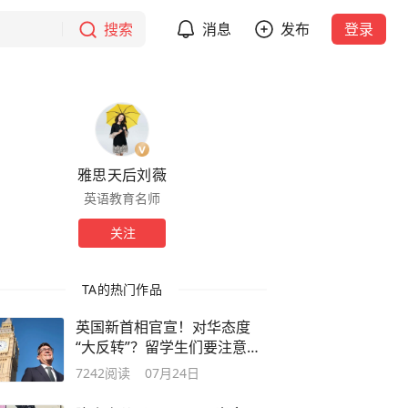
搜索
消息
发布
登录
雅思天后刘薇
英语教育名师
关注
TA的热门作品
英国新首相官宣！对华态度
“大反转”？留学生们要注意
了！
7242
阅读
07月24日