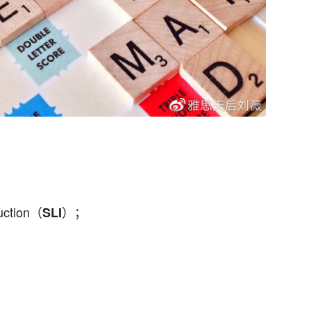
uction（
）；
SLI