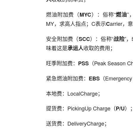
燃油附加费（
）：俗称“
”
MYC
燃油
MY，求高人指点；C表示
arrier
C
安全附加费（
）：俗称“
”，
SCC
战险
味着这是
收取的费用；
承运人
旺季附加费：
（Peak Season 
PSS
紧急燃油附加费：
（Emergency 
EBS
本地费：LocalCharge；
提货费：PickingUp Charge（
）
P/U
送货费：DeliveryCharge；