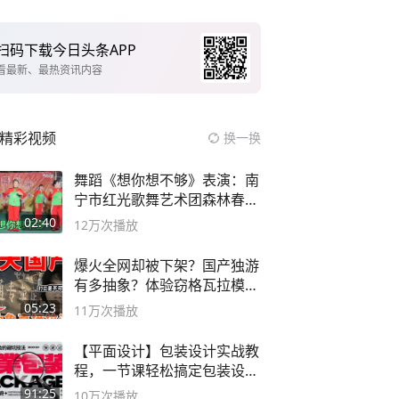
扫码下载今日头条APP
看最新、最热资讯内容
精彩视频
换一换
舞蹈《想你想不够》表演：南
宁市红光歌舞艺术团森林春红
舞蹈队。
02:40
12万
次播放
爆火全网却被下架？国产独游
有多抽象？体验窃格瓦拉模拟
器！
05:23
11万
次播放
【平面设计】包装设计实战教
程，一节课轻松搞定包装设计
流程！
91:25
10万
次播放