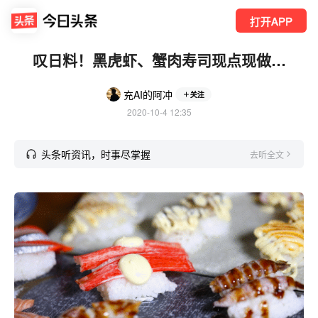
打开APP
叹日料！黑虎虾、蟹肉寿司现点现做…
充AI的阿冲
关注
2020-10-4 12:35
头条听资讯，时事尽掌握
去听全文