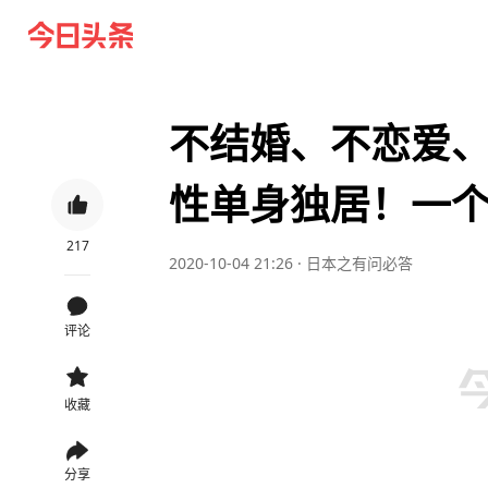
不结婚、不恋爱、
性单身独居！一
217
2020-10-04 21:26
·
日本之有问必答
评论
收藏
分享