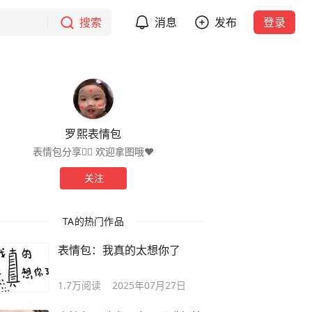
搜索
消息
发布
登录
罗熙表情包
表情包分享✍🏻 欢迎拿图哦❤️
关注
TA的热门作品
表情包：我真的太想你了
1.7万
阅读
2025年07月27日