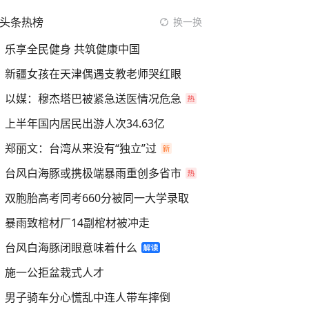
头条热榜
换一换
乐享全民健身 共筑健康中国
新疆女孩在天津偶遇支教老师哭红眼
以媒：穆杰塔巴被紧急送医情况危急
上半年国内居民出游人次34.63亿
郑丽文：台湾从来没有“独立”过
台风白海豚或携极端暴雨重创多省市
双胞胎高考同考660分被同一大学录取
暴雨致棺材厂14副棺材被冲走
台风白海豚闭眼意味着什么
施一公拒盆栽式人才
男子骑车分心慌乱中连人带车摔倒