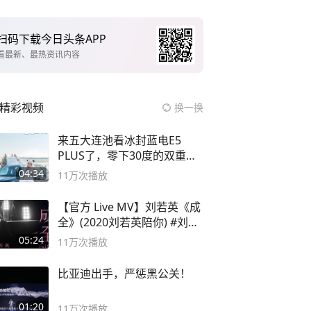
扫码下载今日头条APP
看最新、最热资讯内容
精彩视频
换一换
来五大连池看冰封蓝电E5
PLUS了，零下30度的双重冰
封40小时全录
04:34
11万
次播放
【官方 Live MV】刘若英《成
全》(2020刘若英陪你) #刘若
英 #成全
05:24
11万
次播放
比亚迪出手，严惩黑公关！
01:20
11万
次播放