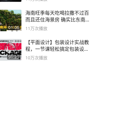
海南旺季每天吃喝拉撒不过百
而且还住海景房 确实比东南
亚合适
01:06
11万
次播放
【平面设计】包装设计实战教
程，一节课轻松搞定包装设计
流程！
91:25
10万
次播放