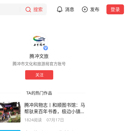
搜索
消息
发布
登录
腾冲文旅
腾冲市文化和旅游局官方账号
关注
TA的热门作品
腾冲风物志丨和顺图书馆：马
帮驮来百年书香，极边小镇的
精神灯塔
1824
阅读
07月17日