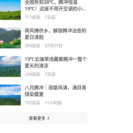
全国热到38℃，腾冲恒温
19℃！这座不用开空调的小
城，藏着最舒服的夏天
717
阅读
7天前
荷风拂侨乡，解锁腾冲治愈的
夏日清韵
299
阅读
07月27日
19℃云端草场藏着腾冲一整个
夏天的清凉
234
阅读
7天前
八月腾冲｜雨歇风清，满目青
绿染盛夏
192
阅读
11小时前
查看更多