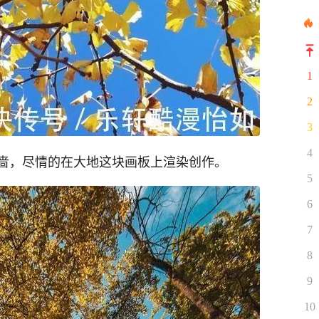
1
2
3
4
啬，尽情的在大地这块画板上渲染创作。
5
6
7
8
9
10