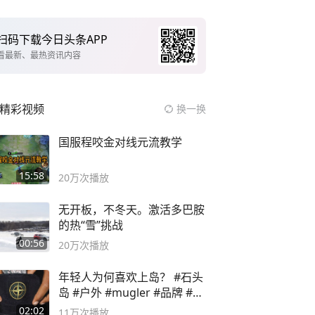
扫码下载今日头条APP
看最新、最热资讯内容
精彩视频
换一换
国服程咬金对线元流教学
15:58
20万
次播放
无开板，不冬天。激活多巴胺
的热“雪”挑战
00:56
20万
次播放
年轻人为何喜欢上岛？ #石头
岛 #户外 #mugler #品牌 #足
球流氓
02:02
11万
次播放