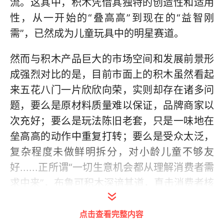
流。这其中，积木凭借其独特的创造性和适用
性，从一开始的“叠高高”到现在的“益智刚
需”，已然成为儿童玩具中的明星赛道。
然而与积木产品巨大的市场空间和发展前景形
成强烈对比的是，目前市面上的积木虽然看起
来五花八门一片欣欣向荣，实则却存在诸多问
题，要么是原材料质量难以保证，品牌商家以
次充好；要么是玩法陈旧老套，只是一味地在
垒高高的动作中重复打转；要么是受众太泛，
复杂程度未做鲜明拆分，对小龄儿童不够友
好......正所谓“一切生意机会都从理解消费者需
求中来”，布鲁可积木深谙其道，直击消费者核
心痛点，凭借差异化的定位，以创新产品实现
点击查看完整内容
了品牌突围。