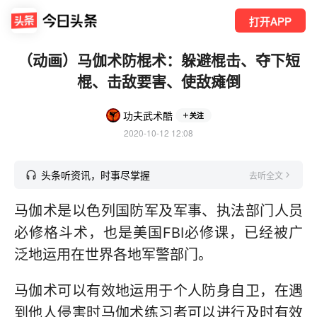
打开APP
（动画）马伽术防棍术：躲避棍击、夺下短
棍、击敌要害、使敌瘫倒
功夫武术酷
关注
2020-10-12 12:08
头条听资讯，时事尽掌握
去听全文
马伽术是以色列国防军及军事、执法部门人员
必修格斗术，也是美国FBI必修课，已经被广
泛地运用在世界各地军警部门。
马伽术可以有效地运用于个人防身自卫，在遇
到他人侵害时马伽术练习者可以进行及时有效