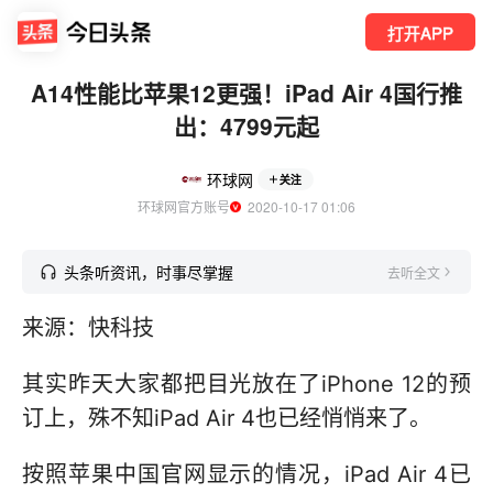
打开APP
A14性能比苹果12更强！iPad Air 4国行推
出：4799元起
环球网
关注
环球网官方账号
  2020-10-17 01:06
头条听资讯，时事尽掌握
去听全文
来源：快科技
其实昨天大家都把目光放在了iPhone 12的预
订上，殊不知iPad Air 4也已经悄悄来了。
按照苹果中国官网显示的情况，iPad Air 4已