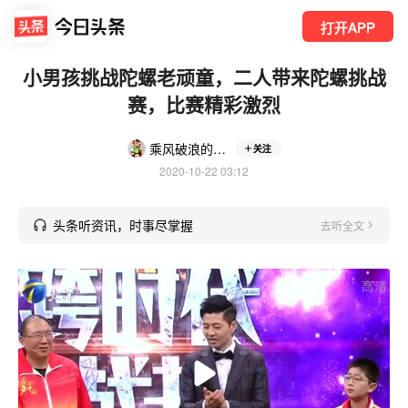
打开APP
小男孩挑战陀螺老顽童，二人带来陀螺挑战
赛，比赛精彩激烈
乘风破浪的花猫qXQ
关注
2020-10-22 03:12
头条听资讯，时事尽掌握
去听全文