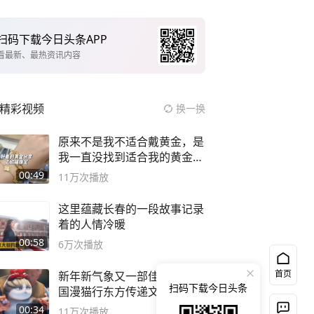
扫码下载今日头条APP
看最新、最热资讯内容
精彩视频
换一换
原来不是我不适合戴黄金，是
我一直没找到适合我的黄金
😭
00:49
11万
次播放
这里蕴藏长春的一段故事记录
着的人情冷暖
00:58
6万
次播放
首页
新年新气象又一部佳作诞生 #
扫码下载今日头条
国漫猫行东方传递文化自信
00:34
11万
次播放