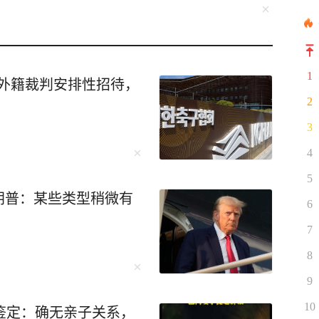
1
多名外籍裁判安排性招待，
2
3
4
5
朗普：某些类型稍微有
6
7
8
9
10
鉴定：确无亲子关系，