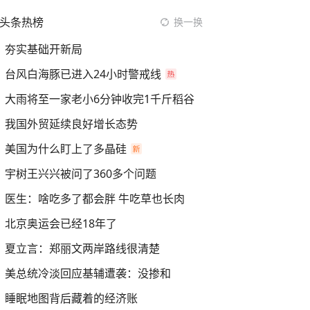
头条热榜
换一换
夯实基础开新局
台风白海豚已进入24小时警戒线
大雨将至一家老小6分钟收完1千斤稻谷
我国外贸延续良好增长态势
美国为什么盯上了多晶硅
宇树王兴兴被问了360多个问题
医生：啥吃多了都会胖 牛吃草也长肉
北京奥运会已经18年了
夏立言：郑丽文两岸路线很清楚
美总统冷淡回应基辅遭袭：没掺和
睡眠地图背后藏着的经济账