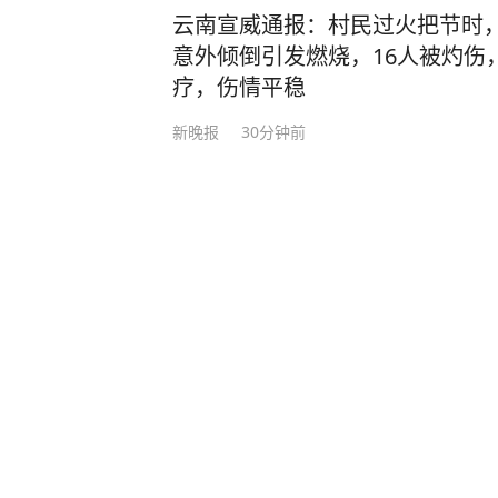
云南宣威通报：村民过火把节时
意外倾倒引发燃烧，16人被灼伤
疗，伤情平稳
新晚报
30分钟前
极目新闻
1小时前
·
楚天都市报官
浙江一男子凌晨充电时遇到交警，上
吗”，还自曝喝酒，被当场控制，查出
管部门查获一起饮酒后驾车“送上门”
分享
4
4
是怎么回事。 7月26日0时许，余
交警在加油站处理事故时，正在一旁
72小时抢运油品超25万吨 舟山
警在场，因好奇心驱使，下车走上前围
重点能源物资运输安全
警发问：“你们查酒驾吗？” 这句突
警的高度警觉。交警回应：“在处理事
潮新闻
前天02:23
问询，舒某毫无防备地说：“我喝了