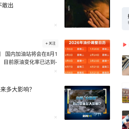
不敢出
关注
 国内加油站将会在8月1
到-
。根据目前的预期跌幅，汽柴
 不过需要提醒大家，计价周期
续国际原油快速反弹回升，
带来多大影响？
落地、下调多少，一切以
发布、新华社、今日油价