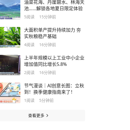
油菜花海、丹崖碧水、林海天
池……解锁各地夏日限定体验
5
阅读
15分钟前
大面积单产提升持续加力 夯
实秋粮稳产基础
4
阅读
16分钟前
上半年规模以上工业中小企业
增加值同比增长5.8%
2
阅读
16分钟前
节气漫谈｜AI创意长图：立秋
到！换季健康指南来了！
1
阅读
5分钟前
查看更多