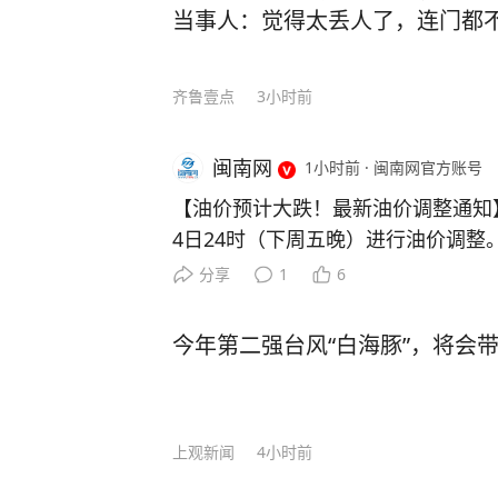
当事人：觉得太丢人了，连门都
齐鲁壹点
3小时前
闽南网
1小时前
·
闽南网官方账号
【油价预计大跌！最新油价调整通知】
4日24时（下周五晚）进行油价调整。 目前原油变化率已达
9.57%，预计下调油价395元/吨
分享
1
6
油价格将下跌0.30~0.36元/升。
仍有5个统计日，变数尚存，如果后
今年第二强台风“白海豚”，将会
当前的预跌幅度将会收窄，最终能否
发改委官方公告为准。 来源：湖北
上观新闻
4小时前