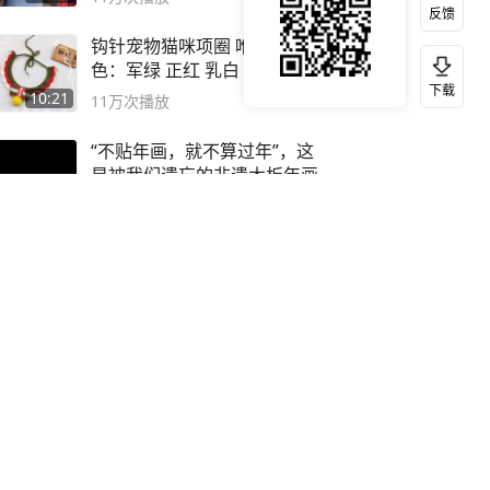
反馈
钩针宠物猫咪项圈 唯棉5股 颜
色：军绿 正红 乳白 鸡黄
下载
10:21
11万
次播放
“不贴年画，就不算过年”，这
是被我们遗忘的非遗木板年画
00:41
11万
次播放