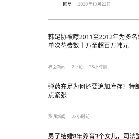
回复
·
2020年10月22日
韩足协被曝2011至2012年为
单次花费数十万至超百万韩元
界面新闻
2
评论
23小时前
弹药充足为何还要追加库存？特
点紧张
澎湃新闻
22小时前
男子结婚8年养育3个女儿，司法