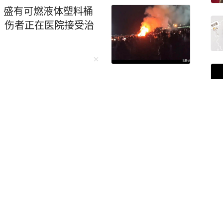
，盛有可燃液体塑料桶
，伤者正在医院接受治
方账号
关注
前围观搭讪“你们在查酒驾
醉驾 近日，杭州公安交
2
图
的违法案例。一起来看看
杭公安交管大队五常中队执勤
等候充电位的舒某见有交
保障台风“白海豚”到来前
观“吃瓜”，并主动向交
兀的问话立刻引起了执勤交
故，怎么了？”面对交警
瓶啤酒，我怕你查酒驾，我