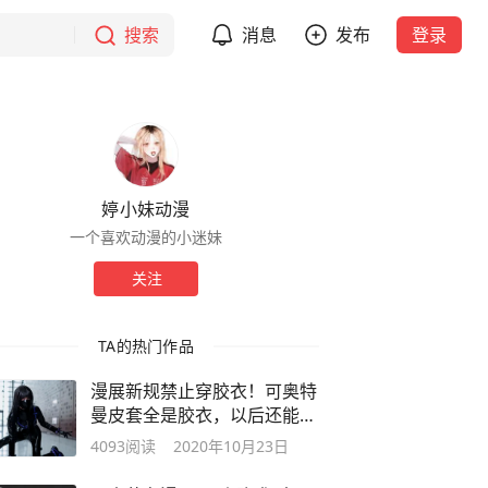
搜索
消息
发布
登录
婷小妹动漫
一个喜欢动漫的小迷妹
关注
TA的热门作品
漫展新规禁止穿胶衣！可奥特
曼皮套全是胶衣，以后还能变
成光吗？
4093
阅读
2020年10月23日