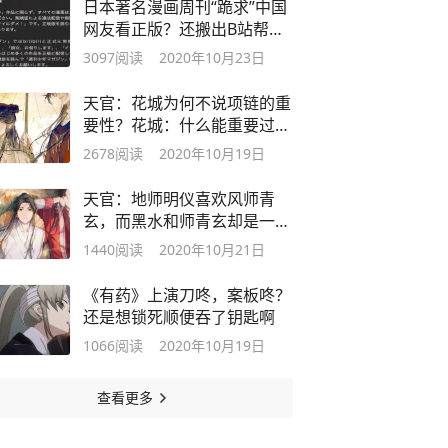
日本著名漫画周刊“跪求”中国
网友看正版？还搬出B站帮忙
说话
3097
阅读
2020年10月23日
天官：花城为何不说项链的重
要性？花城：什么能重要过太
子哥哥
2678
阅读
2020年10月19日
天官：地师明仪喜欢风师青
玄，而黑水和师青玄却是一辈
子的仇人
1440
阅读
2020年10月21日
《有药》上演刀咚，案板咚？
还是想锁死顺便吞了钥匙啊
1066
阅读
2020年10月19日
查看更多