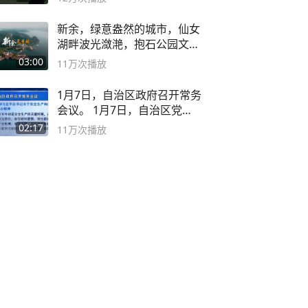
新余，绿意盎然的城市，仙女
湖畔波光潋滟，抱石公园文化
深邃……
03:00
11万
次播放
1月7日，自治区政府召开常务
会议。 1月7日，自治区党委
副书记
02:17
11万
次播放