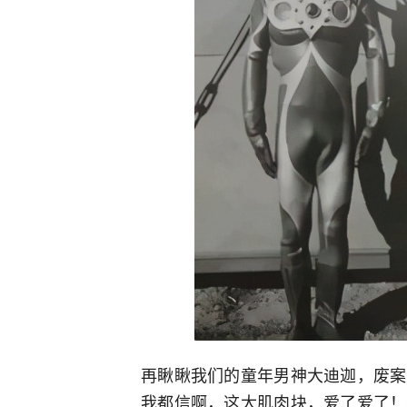
再瞅瞅我们的童年男神大迪迦，废案
我都信啊，这大肌肉块，爱了爱了！