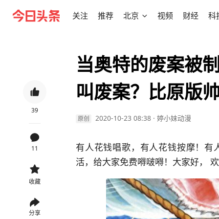
关注
推荐
北京
视频
财经
科
当奥特的废案被
叫废案？比原版
39
2020-10-23 08:38
·
婷小妹动漫
原创
有人花钱唱歌，有人花钱按摩！有
11
活，给大家免费嘚啵嘚！大家好， 
收藏
分享