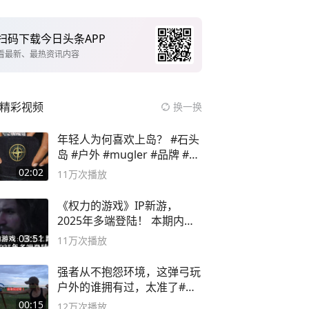
扫码下载今日头条APP
看最新、最热资讯内容
精彩视频
换一换
年轻人为何喜欢上岛？ #石头
岛 #户外 #mugler #品牌 #足
球流氓
02:02
11万
次播放
《权力的游戏》IP新游，
2025年多端登陆！ 本期内容
概要
03:51
11万
次播放
强者从不抱怨环境，这弹弓玩
户外的谁拥有过，太准了#弹
弓#户外
00:15
12万
次播放