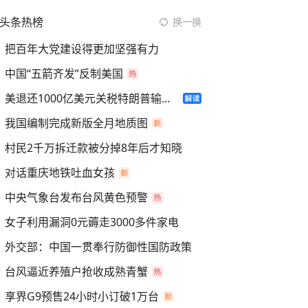
头条热榜
换一换
把百年大党建设得更加坚强有力
中国“五箭齐发”反制美国
美退还1000亿美元关税特朗普输了吗
我国编制完成新版全月地质图
村民2千万拆迁款被分掉8年后才知晓
对话重庆地铁吐血女孩
中央气象台发布台风黄色预警
女子利用漏洞0元薅走3000多件家电
外交部：中国一贯奉行防御性国防政策
台风逼近养殖户抢收成熟青蟹
享界G9预售24小时小订破1万台