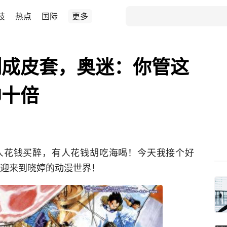
技
热点
国际
更多
制成皮套，奥迷：你管这
帅十倍
人花钱买醉，有人花钱胡吃海喝！今天我接个好
欢迎来到晓婷的动漫世界！