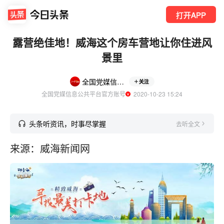
打开APP
露营绝佳地！威海这个房车营地让你住进风
景里
全国党媒信息公共平台
关注
全国党媒信息公共平台官方账号
  2020-10-23 15:24
头条听资讯，时事尽掌握
去听全文
来源：威海新闻网