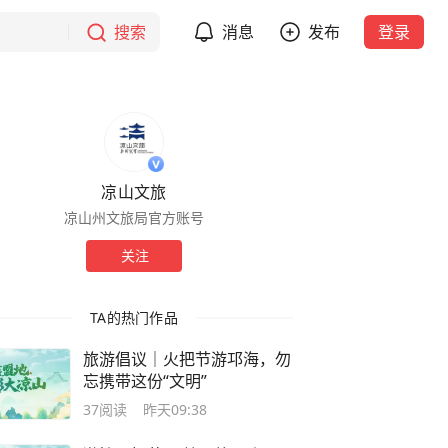
搜索
消息
发布
登录
凉山文旅
凉山州文旅局官方账号
关注
TA的热门作品
旅游倡议｜火把节游邛海，勿
忘携带这份“文明”
37
阅读
昨天09:38