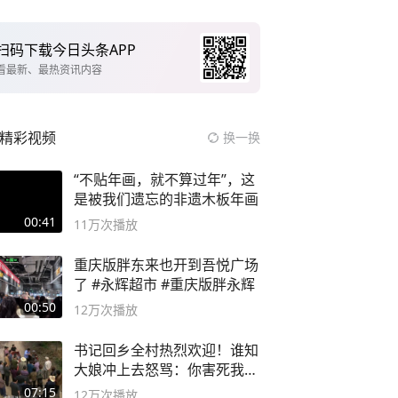
扫码下载今日头条APP
看最新、最热资讯内容
精彩视频
换一换
“不贴年画，就不算过年”，这
是被我们遗忘的非遗木板年画
00:41
11万
次播放
重庆版胖东来也开到吾悦广场
了 #永辉超市 #重庆版胖永辉
00:50
12万
次播放
书记回乡全村热烈欢迎！谁知
大娘冲上去怒骂：你害死我儿
子
07:15
12万
次播放