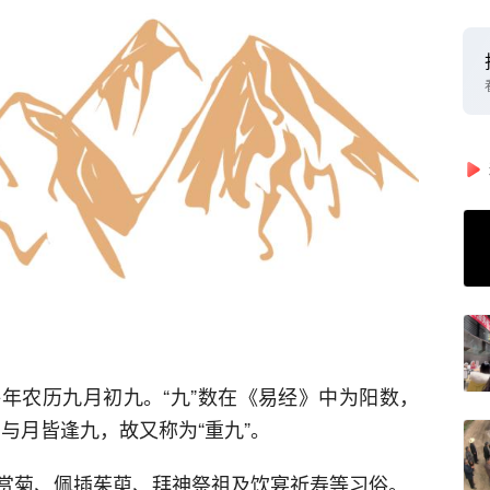
年农历九月初九。“九”数在《易经》中为阳数，
日与月皆逢九，故又称为“重九”。
赏菊、佩插茱萸、拜神祭祖及饮宴祈寿等习俗。