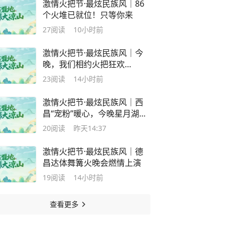
激情火把节·最炫民族风｜86
个火堆已就位！只等你来
27
阅读
10小时前
激情火把节·最炫民族风｜今
晚，我们相约火把狂欢
夜！！！
23
阅读
14小时前
激情火把节·最炫民族风｜西
昌“宠粉”暖心，今晚星月湖继
续燃！
20
阅读
昨天14:37
激情火把节·最炫民族风｜德
昌达体舞篝火晚会燃情上演
19
阅读
14小时前
查看更多