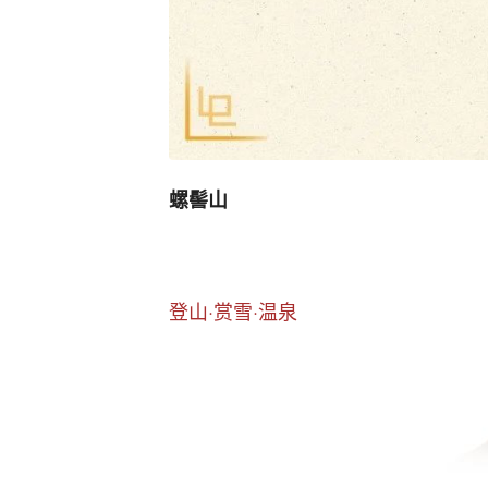
螺髻山
登山·赏雪·温泉