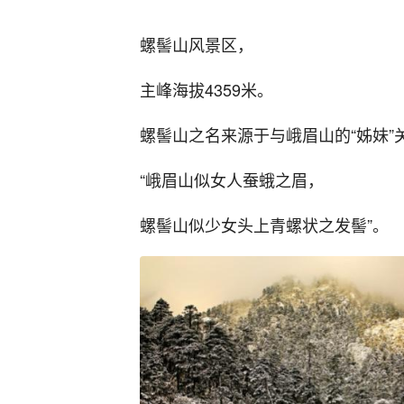
螺髻山风景区，
主峰海拔4359米。
螺髻山之名来源于与峨眉山的“姊妹”
“峨眉山似女人蚕蛾之眉，
螺髻山似少女头上青螺状之发髻”。