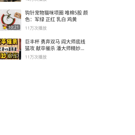
钩针宠物猫咪项圈 唯棉5股 颜
色：军绿 正红 乳白 鸡黄
10:21
11万
次播放
巨丰杯 勇弃双马 阎大师底线
猛攻 献卒催杀 潘大师精妙入
局
07:57
11万
次播放