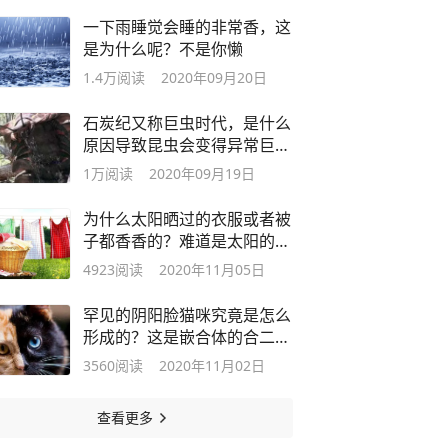
一下雨睡觉会睡的非常香，这
是为什么呢？不是你懒
1.4万
阅读
2020年09月20日
石炭纪又称巨虫时代，是什么
原因导致昆虫会变得异常巨大
呢？
1万
阅读
2020年09月19日
为什么太阳晒过的衣服或者被
子都香香的？难道是太阳的香
气？
4923
阅读
2020年11月05日
罕见的阴阳脸猫咪究竟是怎么
形成的？这是嵌合体的合二为
一的结果
3560
阅读
2020年11月02日
查看更多