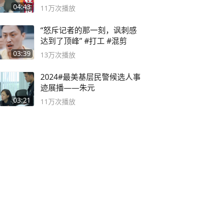
无路可走
04:43
11万
次播放
“怒斥记者的那一刻，讽刺感
达到了顶峰” #打工 #混剪
03:39
13万
次播放
2024#最美基层民警候选人事
迹展播——朱元
03:21
11万
次播放