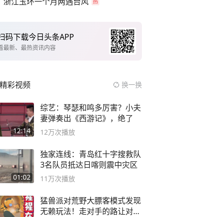
浙江玉环一个月两遇台风
扫码下载今日头条APP
看最新、最热资讯内容
精彩视频
换一换
综艺：琴瑟和鸣多厉害？小夫
妻弹奏出《西游记》，绝了
12:14
12万
次播放
独家连线：青岛红十字搜救队
3名队员抵达日喀则震中灾区
01:02
11万
次播放
猛兽派对荒野大膘客模式发现
无赖玩法！走对手的路让对手