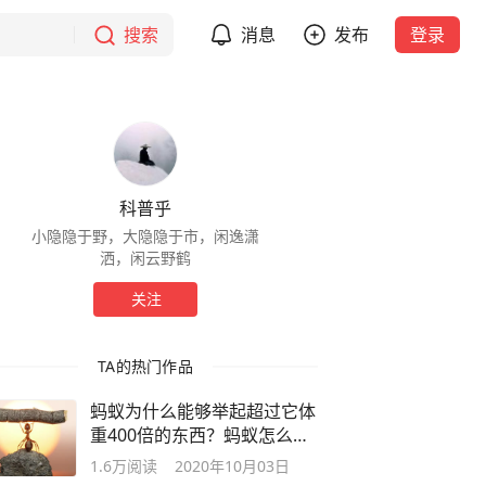
搜索
消息
发布
登录
科普乎
小隐隐于野，大隐隐于市，闲逸潇
洒，闲云野鹤
关注
TA的热门作品
蚂蚁为什么能够举起超过它体
重400倍的东西？蚂蚁怎么这
么厉害
1.6万
阅读
2020年10月03日