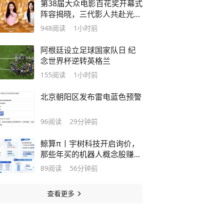
第38届大众电影百花奖开幕式
阵容揭晓，三代影人共赴光影
之约
948
阅读
1小时前
阿根廷设立足球国家队日 纪
念世界杯逆转英格兰
155
阅读
1小时前
北京朝阳区发布雷电蓝色预警
96
阅读
29分钟前
鲸算π丨宇树科技开启询价，
那些年买的机器人概念股赚钱
了吗？
89
阅读
56分钟前
查看更多