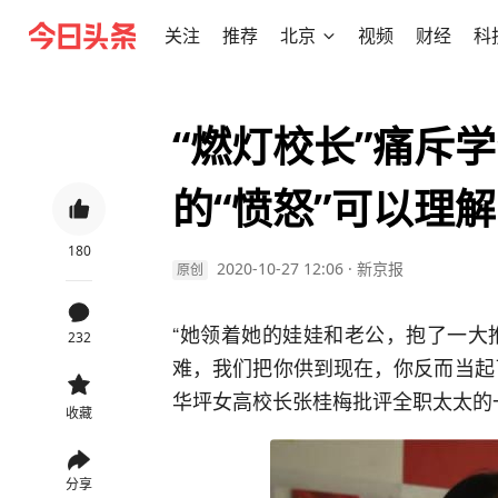
关注
推荐
北京
视频
财经
科
“燃灯校长”痛斥
的“愤怒”可以理
180
2020-10-27 12:06
·
新京报
原创
“她领着她的娃娃和老公，抱了一大推
232
难，我们把你供到现在，你反而当起
华坪女高校长张桂梅批评全职太太的
收藏
分享