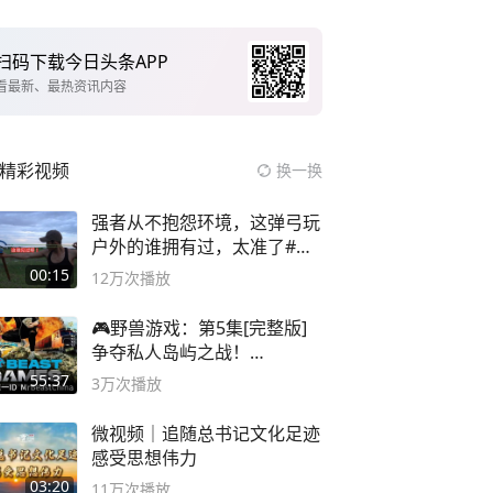
扫码下载今日头条APP
看最新、最热资讯内容
精彩视频
换一换
强者从不抱怨环境，这弹弓玩
户外的谁拥有过，太准了#弹
弓#户外
00:15
12万
次播放
🎮野兽游戏：第5集[完整版]
争夺私人岛屿之战！
#MrBeastChina
55:37
3万
次播放
微视频｜追随总书记文化足迹
感受思想伟力
03:20
11万
次播放