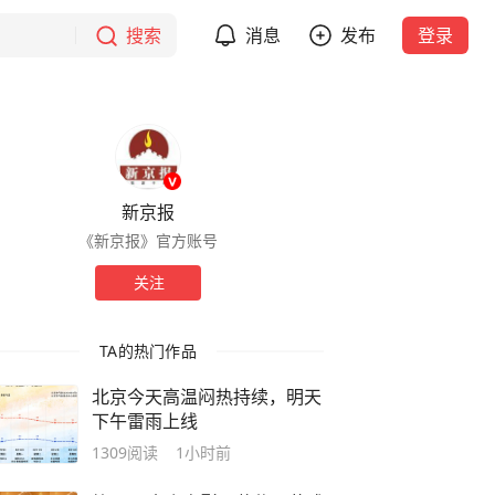
搜索
消息
发布
登录
新京报
《新京报》官方账号
关注
TA的热门作品
北京今天高温闷热持续，明天
下午雷雨上线
1309
阅读
1小时前