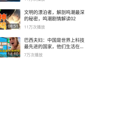
文明的漂泊者，解剖鸣潮最深
的秘密，鸣潮剧情解读02
08:51
11万
次播放
巴西夫妇：中国是世界上科技
最先进的国家，他们生活在
2999年
18:10
7万
次播放