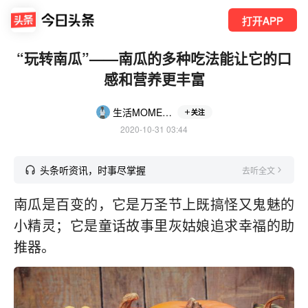
打开APP
“玩转南瓜”——南瓜的多种吃法能让它的口
感和营养更丰富
生活MOMENTS
关注
2020-10-31 03:44
头条听资讯，时事尽掌握
去听全文
南瓜是百变的，它是万圣节上既搞怪又鬼魅的
小精灵；它是童话故事里灰姑娘追求幸福的助
推器。