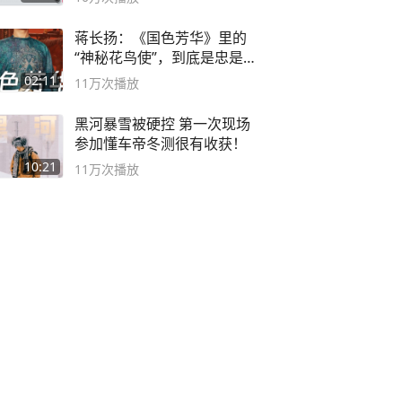
蒋长扬：《国色芳华》里的
“神秘花鸟使”，到底是忠是
奸？
02:11
11万
次播放
黑河暴雪被硬控 第一次现场
参加懂车帝冬测很有收获！
10:21
11万
次播放