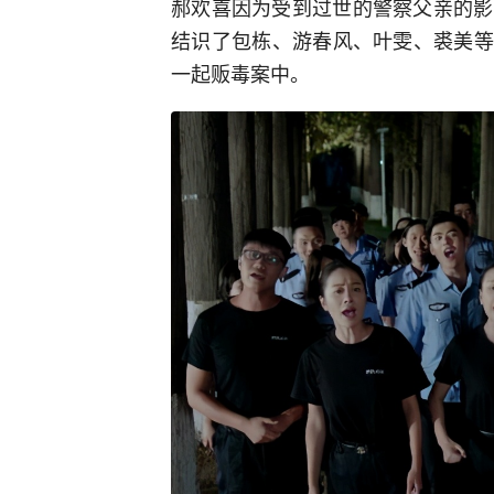
郝欢喜因为受到过世的警察父亲的影
结识了包栋、游春风、叶雯、裘美等
一起贩毒案中。