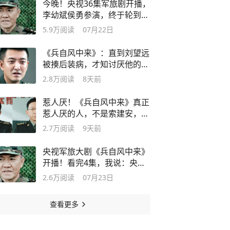
今晚！央视36集军旅剧开播，
李幼斌侯勇参演，终于轮到军
旅剧火了
5.9万
阅读
07月22日
《兵自风中来》：直到刘望远
被揍后装病，才知讨厌他的人
不止一个
2.8万
阅读
8天前
惹人厌！《兵自风中来》真正
惹人厌的人，不是索建安，更
不是粱虹
2.7万
阅读
9天前
央视军旅大剧《兵自风中来》
开播！看完4集，我说：央视
再出精品
2.6万
阅读
07月23日
查看更多