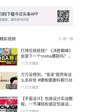
扫码下载今日头条APP
看最新、最热资讯内容
精彩视频
换一换
打排位就给钱？《决胜巅峰》
会是下一个moba爆款吗？#
决胜巅峰
03:33
11万
次播放
万万没想到，“发呆”居然有这
么多好处 #硬核健康科普行动
03:25
11万
次播放
【平面设计】包装设计实战教
程，一节课轻松搞定包装设计
流程！
91:25
10万
次播放