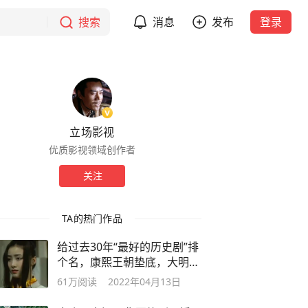
搜索
消息
发布
登录
立场影视
优质影视领域创作者
关注
TA的热门作品
给过去30年“最好的历史剧”排
个名，康熙王朝垫底，大明王
朝第二
61万
阅读
2022年04月13日