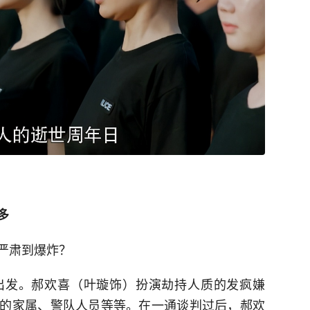
多
严肃到爆炸？
出发。郝欢喜（叶璇饰）扮演劫持人质的发疯嫌
的家属、警队人员等等。在一通谈判过后，郝欢