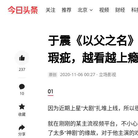
关注
推荐
北京
视频
财经
科
于震《以父之名》
瑕疵，越看越上
237
2020-11-06 00:27
·
立场影视
原创
10
因为近期上星“大剧”扎堆上线，所
收藏
就在刚刚的某主流视频平台，不小心
了太多“神剧”的缘故，对于他主演的
分享