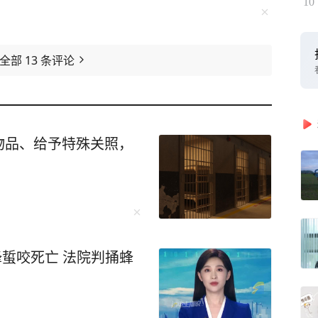
10
看全部
13
条评论
物品、给予特殊关照，
蜂蜇咬死亡 法院判捅蜂