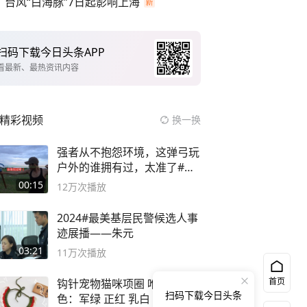
台风“白海豚”7日起影响上海
扫码下载今日头条APP
看最新、最热资讯内容
精彩视频
换一换
强者从不抱怨环境，这弹弓玩
户外的谁拥有过，太准了#弹
弓#户外
00:15
12万
次播放
2024#最美基层民警候选人事
迹展播——朱元
03:21
11万
次播放
首页
钩针宠物猫咪项圈 唯棉5股 颜
扫码下载今日头条
色：军绿 正红 乳白 鸡黄