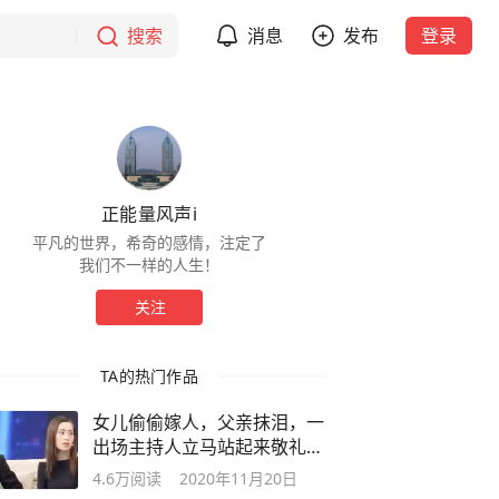
搜索
消息
发布
登录
正能量风声i
平凡的世界，希奇的感情，注定了
我们不一样的人生！
关注
TA的热门作品
女儿偷偷嫁人，父亲抹泪，一
出场主持人立马站起来敬礼，
感动
4.6万
阅读
2020年11月20日