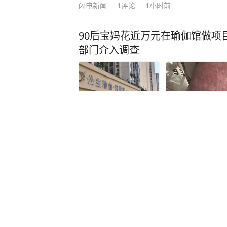
闪电新闻
1
评论
1小时前
90后宝妈花近万元在瑜伽馆做项
部门介入调查
红星新闻
2
评论
51分钟前
办婚礼仅43天，28岁女教师因
执，持刀捅死对方，一审被判死
是家中独苗，本计划在年底领证
大河报
5
评论
48分钟前