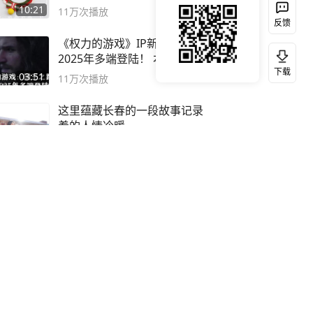
10:21
11万
次播放
反馈
《权力的游戏》IP新游，
2025年多端登陆！ 本期内容
下载
概要
03:51
11万
次播放
这里蕴藏长春的一段故事记录
着的人情冷暖
00:58
6万
次播放