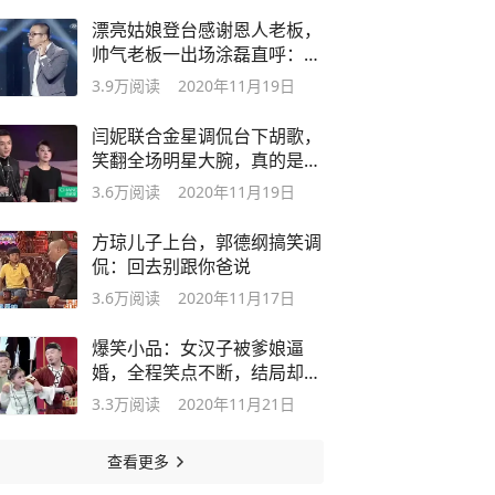
漂亮姑娘登台感谢恩人老板，
帅气老板一出场涂磊直呼：你
是恩人
3.9万
阅读
2020年11月19日
闫妮联合金星调侃台下胡歌，
笑翻全场明星大腕，真的是太
皮了
3.6万
阅读
2020年11月19日
方琼儿子上台，郭德纲搞笑调
侃：回去别跟你爸说
3.6万
阅读
2020年11月17日
爆笑小品：女汉子被爹娘逼
婚，全程笑点不断，结局却感
人落泪
3.3万
阅读
2020年11月21日
查看更多