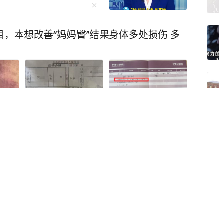
目，本想改善“妈妈臀”结果身体多处损伤 多
备孕阻止男友抽烟起争
缓；女方家属：两人均