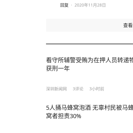
回复
·
2020年11月28日
查
看守所辅警受贿为在押人员转递
获刑一年
深圳新闻网
3
评论
3小时前
5人捅马蜂窝泡酒 无辜村民被马
窝者担责30%