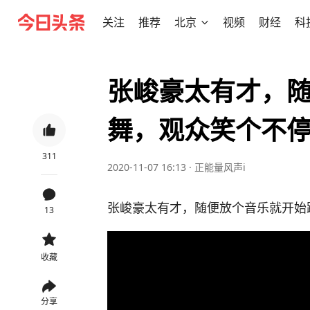
关注
推荐
北京
视频
财经
科
张峻豪太有才，
舞，观众笑个不
311
2020-11-07 16:13
·
正能量风声i
张峻豪太有才，随便放个音乐就开始
13
收藏
分享