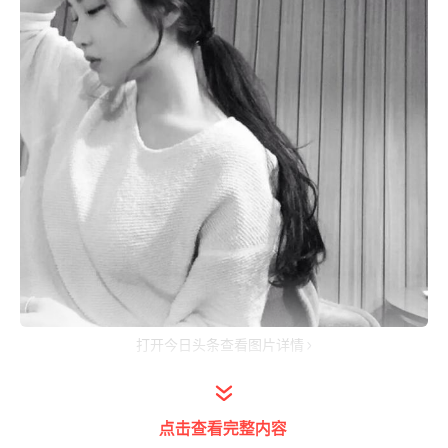
打开今日头条查看图片详情
记得从前看过一本书，叫做《一个人住的第5
年》，作者高木直子。100多页的绘本，很快
点击查看完整内容