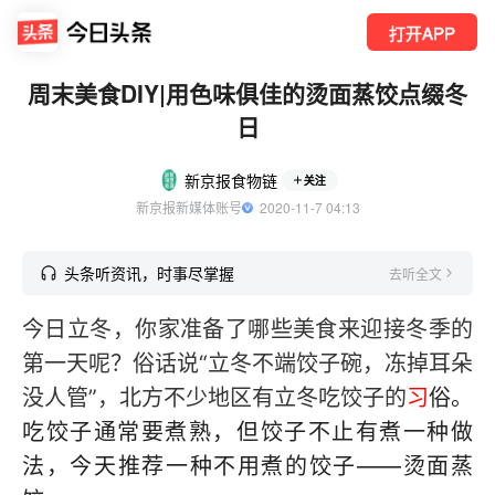
打开APP
周末美食DIY|用色味俱佳的烫面蒸饺点缀冬
日
新京报食物链
关注
新京报新媒体账号
  2020-11-7 04:13
头条听资讯，时事尽掌握
去听全文
今日立冬，你家准备了哪些美食来迎接冬季的
第一天呢？俗话说“立冬不端饺子碗，冻掉耳朵
没人管”，北方不少地区有立冬吃饺子的
习
俗。
吃饺子通常要煮熟，但饺子不止有煮一种做
法，今天推荐一种不用煮的饺子——烫面蒸