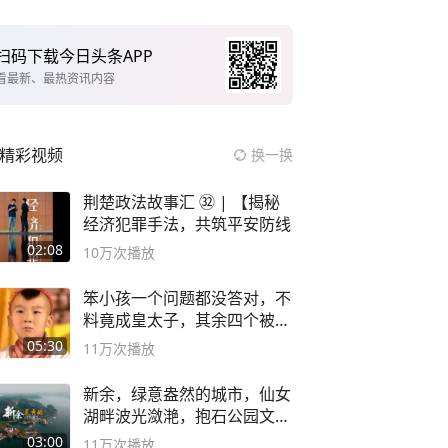
扫码下载今日头条APP
看最新、最热资讯内容
精彩视频
换一换
荆楚政法故事汇 ㉜ | 【揭秘
经济犯罪手法，共筑平安防线
02:08
10万
次播放
笨小孩一个问题都没答对，不
料竟成皇太子，其余四个被处
死
05:30
11万
次播放
新余，绿意盎然的城市，仙女
湖畔波光潋滟，抱石公园文化
深邃……
03:00
11万
次播放