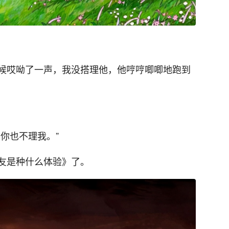
候哎呦了一声，我没搭理他，他哼哼唧唧地跑到
你也不理我。”
友是种什么体验》了。