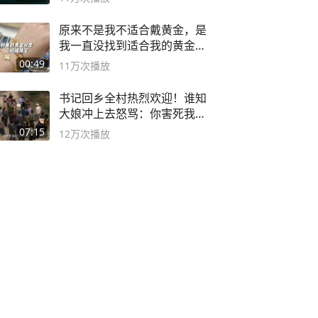
原来不是我不适合戴黄金，是
我一直没找到适合我的黄金
😭
00:49
11万
次播放
书记回乡全村热烈欢迎！谁知
大娘冲上去怒骂：你害死我儿
子
07:15
12万
次播放