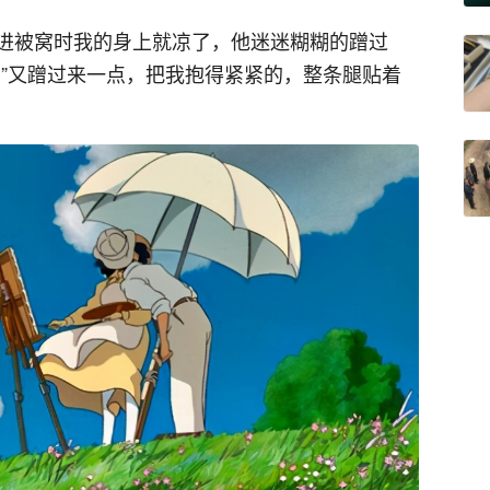
进被窝时我的身上就凉了，他迷迷糊糊的蹭过
？”又蹭过来一点，把我抱得紧紧的，整条腿贴着