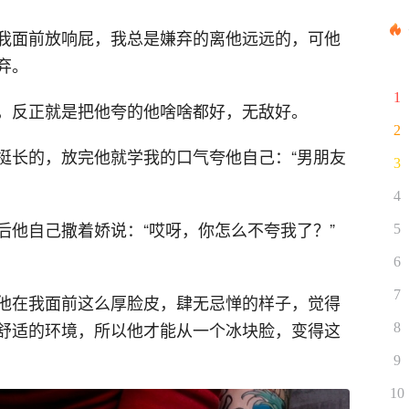
我面前放响屁，我总是嫌弃的离他远远的，可他
弃。
1
，反正就是把他夸的他啥啥都好，无敌好。
2
挺长的，放完他就学我的口气夸他自己：“男朋友
3
4
后他自己撒着娇说：“哎呀，你怎么不夸我了？”
5
6
7
他在我面前这么厚脸皮，肆无忌惮的样子，觉得
舒适的环境，所以他才能从一个冰块脸，变得这
8
9
10