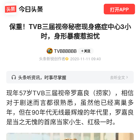
打开APP
保重！TVB三届视帝秘密现身癌症中心3小
时，身形暴瘦惹担忧
TVBBBBBB
关注
头条新锐创作者
  2020-11-11 09:40
头条听资讯，时事尽掌握
去听全文
现年57岁TVB三届视帝罗嘉良（捞家），相信
对于剧迷而言都很熟悉，虽然他已经离巢多
年，但在90年代无线最辉煌的年代里，罗嘉良
是当之无愧的首席当家小生、红极一时。