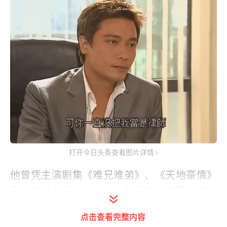
打开今日头条查看图片详情
他曾凭主演剧集《难兄难弟》、《天地豪情》
及《流金岁月》，三夺「视帝」殊荣，成为
TVB开台以来首位创下「三届视帝」记录的男
点击查看完整内容
艺人，罗嘉良亦因此成为香港视坛的一代传