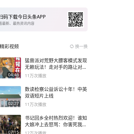
扫码下载今日头条APP
看最新、最热资讯内容
精彩视频
换一换
猛兽派对荒野大膘客模式发现
无赖玩法！走对手的路让对手
无路可走
04:43
11万
次播放
数读检察公益诉讼十年！中英
双语短片上线
02:27
11万
次播放
书记回乡全村热烈欢迎！谁知
大娘冲上去怒骂：你害死我儿
子
07:15
12万
次播放