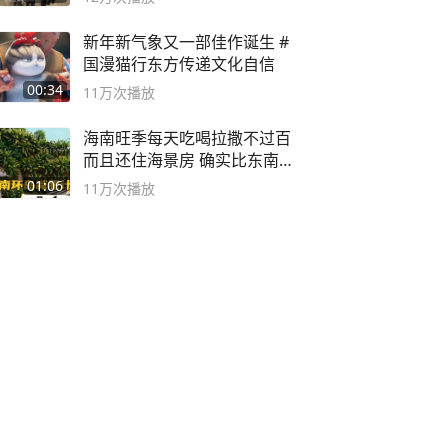
新年新气象又一部佳作诞生 #
国漫猫行东方传递文化自信
00:34
11万
次播放
海南旺季每天吃喝拉撒不过百
而且还住海景房 确实比东南
亚合适
01:06
11万
次播放