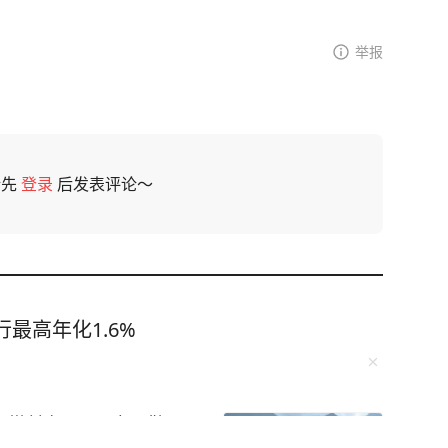
举报
请先
登录
后发表评论～
最高年化1.6%
皮带抽打、踢踹，警