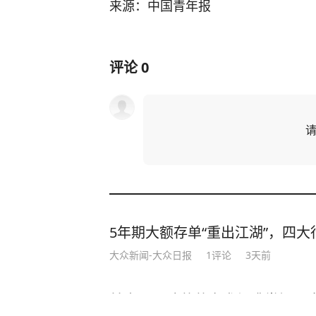
来源：中国青年报
评论
0
5年期大额存单“重出江湖”，四大行
大众新闻-大众日报
1
评论
3天前
甘肃一男孩苦苦哀求仍遭掌掴、