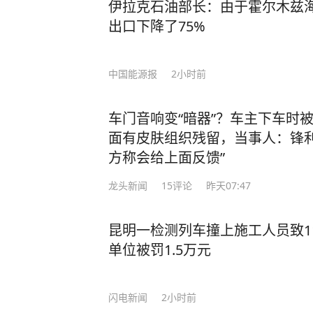
伊拉克石油部长：由于霍尔木兹
出口下降了75%
中国能源报
2小时前
车门音响变“暗器”？车主下车时
面有皮肤组织残留，当事人：锋利
方称会给上面反馈”
龙头新闻
15
评论
昨天07:47
昆明一检测列车撞上施工人员致1
单位被罚1.5万元
闪电新闻
2小时前