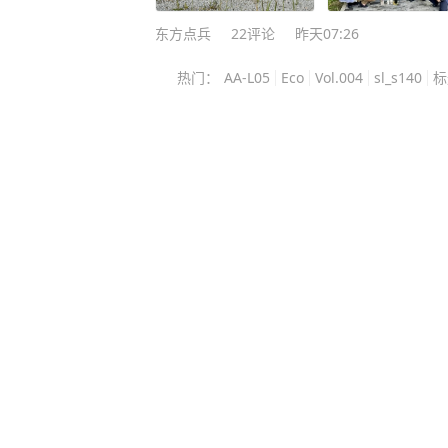
坚持认为，两人之间属于自愿行为。 如果事情真的只有这两句
话，这案子当然难办，一个说强迫，
东方点兵
22
评论
昨天07:26
人站在旁边看着，法官凭什么判断？ 可刑事案件恰恰不能只截
热门：
AA-L05
Eco
Vol.004
sl_s140
标
取这一段看，真正决定结果的，是性
套证据。 刘某身上的伤就是其中一环，材料显示，她的手臂、
后背和躯干部位存在多处软组织损伤。 她称自己在反抗过
遭到康某殴打，康某还用裤腰带抽打
明强奸，却能和她讲述的遭遇放在一起判断。 更
后的反应，刘某没有回家把事情压下
安机关报案。 随后进行的身体检查、伤情材料以及相关鉴定，
又继续固定了案件中的客观信息，刑
能不能前后咬合，而不是谁在法庭上声音更大。
很明确，他认为双方本来就有私下往
按照素材记载，他还拿出过一份带有
女方此前同意过，问题也随之来了，
能直接等于当事人的真实意愿？ 答案显然不能这么简单。哪怕