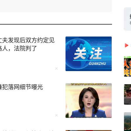
丈夫发现后双方约定见
路人，法院判了
嫌犯落网细节曝光