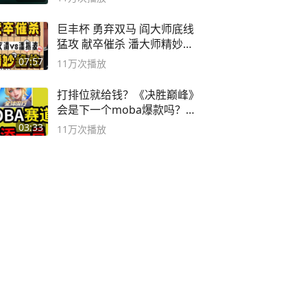
巨丰杯 勇弃双马 阎大师底线
猛攻 献卒催杀 潘大师精妙入
局
07:57
11万
次播放
打排位就给钱？《决胜巅峰》
会是下一个moba爆款吗？#
决胜巅峰
03:33
11万
次播放