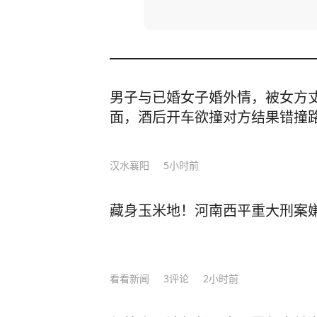
男子与已婚女子婚外情，被女方
面，酒后开车欲撞对方结果错撞
汉水襄阳
5小时前
藏身玉米地！河南西平重大刑案
看看新闻
3
评论
2小时前