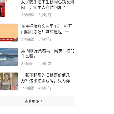
女子随手拍下生锈同心锁发到
网上，锁主人竟然回复了！
226
阅读
3小时前
车主把海鲜忘车里4天，打开
门瞬间崩溃！满车是蛆…一看
评论区，"天塌了！"
218
阅读
3小时前
轰-6J现身黄岩岛！网友：挂的
什么弹？
214
阅读
4小时前
一张不起眼的旧粮票价值几十
万？这出拍卖戏码，只为你的
养老钱
191
阅读
4小时前
查看更多