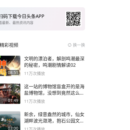
扫码下载今日头条APP
看最新、最热资讯内容
精彩视频
换一换
文明的漂泊者，解剖鸣潮最深
的秘密，鸣潮剧情解读02
08:51
11万
次播放
这一站的博物馆盲盒开的是海
盐博物馆，没想到竟然这么好
逛！
01:49
11万
次播放
新余，绿意盎然的城市，仙女
湖畔波光潋滟，抱石公园文化
深邃……
03:00
11万
次播放