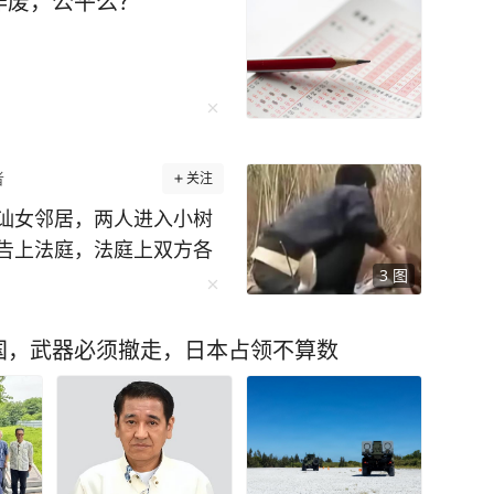
作废，公平么？
者
关注
讪女邻居，两人进入小树
告上法庭，法庭上双方各
3
图
是两个人进了小树林之后
国，武器必须撤走，日本占领不算数
证明这一点。 案发当
康某来到附近。 按照
系，但双方对过程的说法
遭到暴力和强迫。康某则