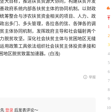
坚大目标，推进扶贫资源大协同，构建扶贫开发
善政府系统内部各扶贫主体的协同机制。以财政
统筹整合与涉农扶贫资金相关的项目、人力、政
政出多门、多头管理，各拉各的弦、各弹各的调
1
贫主体协同机制，发挥政府主导和社会辐射两个
2
力脱贫攻坚。深化社会扶贫主体与贫困地区无缝
运用政策工具依法组织社会扶贫主体投资承接和
3
地区脱贫致富加速器。(白浅)
4
5
6
举报
7
8
9
10
请先
登录
后发表评论～