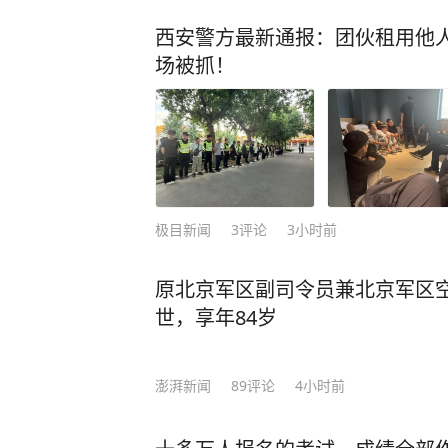
西安警方最新通报：团伙租用他人
场被抓！
极目新闻
3
评论
3小时前
原北京军区副司令员兼北京军区
世，享年84岁
澎湃新闻
89
评论
4小时前