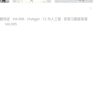
一个说自愿，没有第三个
题待定
Vol.006
chatgpt
12-为人工智
宏观习题册答案
行为发生前后留下的一整
Vol.005
程中
她，伤情本身不会自动证
关键的是她事
来，而是在事发后前往公
事审判看的正是这些细节
 康某的辩解也
来，性行为也是自愿的。
刘某手印的材料，想证明
一张按过手印的纸，能不