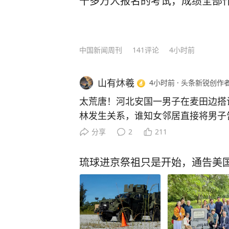
十多万人报名的考试，成绩全部
中国新闻周刊
141
评论
4小时前
山有炑羲
4小时前
·
头条新锐创作
太荒唐！河北安国一男子在麦田边搭
林发生关系，谁知女邻居直接将男子
执一词，判决结果出人意料。 河北安国这起农村旧案，真正值
分享
2
211
得看的，不是什么麦田边搭讪，更不
谁反悔了。 案件最后为什么以强奸罪定罪，关键只有一个，女
琉球进京祭祖只是开始，通告美
方是否自愿，以及法院手里的证据能不能
天清晨，刘某独自在田间干活，同村男子
裁判材料记载，两人后来发生了性关
完全相反，刘某称自己明确拒绝，并