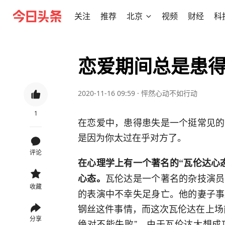
关注
推荐
北京
视频
财经
科
恋爱期间总是患
2020-11-16 09:59
·
怦然心动不如行动
1
在恋爱中，患得患失是一个挺常见的
是因为你太过在乎对方了。
评论
在心理学上有一个著名的“瓦伦达心
瓦伦达是一个著名的杂技演员
心态。
收藏
的表演中不幸失足身亡。他的妻子事
钢丝这件事情，而这次瓦伦达在上场
分享
绝对不能失败”。由于瓦伦达太想成