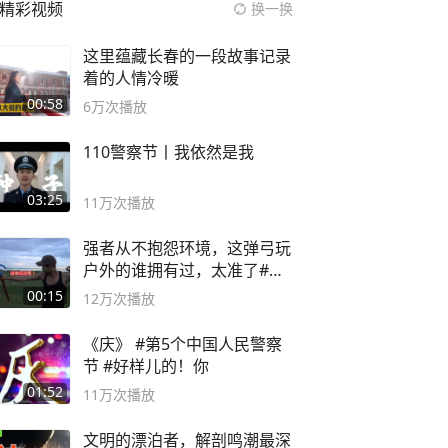
精彩视频
换一换
这里蕴藏长春的一段故事记录
着的人情冷暖
00:58
6万
次播放
110警察节丨我依然是我
03:25
11万
次播放
强者从不抱怨环境，这弹弓玩
户外的谁拥有过，太准了#弹
弓#户外
00:15
12万
次播放
《庆》 #第5个中国人民警察
节 #好样儿的！你
01:52
11万
次播放
文明的漂泊者，解剖鸣潮最深