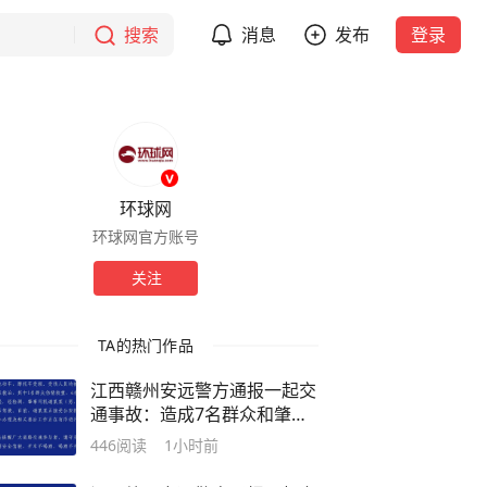
搜索
消息
发布
登录
环球网
环球网官方账号
关注
TA的热门作品
江西赣州安远警方通报一起交
通事故：造成7名群众和肇事
司机受伤，肇事司机系酒驾
446
阅读
1小时前