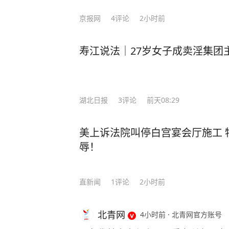
怎样的概念呢？相当于每 10 个 AI
京报网
4
评论
2小时前
如此巨大的人才缺口，无疑给 AI 产业的持
也将重心放在青少年的AI培养上，
寿江说法｜27岁女子成卖淫集团
育部已经做出了一个重要的战略部署。 教育部办公厅正式部署了中小学人工
育。绝对是和每一个孩子都密切相关。
教育”。 传统教育模式正被AI“降维打击”！ 可以说，高校 “AI 学院”会成为新一代青年
应对未来的 “桥头堡”！ 从小学习了解AI，并非贩卖焦虑，这叫未雨绸缪！！2025年
湖北日报
3
评论
前天08:29
起，AI知识渗透中小学所有学科！语文
人编程”...... 如果你还是“机器学习”“神经网络”听着就头疼，专业教材翻3页就犯困，网
美上诉法院叫停白宫宴会厅施工 
上碎片教程学完也似懂非懂；想给6-
辱！
担心娃跟不上AI时代，那你就要小心了！ 如果你也有这些困扰，那么强烈
百位名师推崇的《漫画讲透人工智能》
直新闻
1
评论
2小时前
拆解硬核知识，不管是AI零基础小白
得会、用得上。 别以为它只有漫画好看，干货密度直接拉满！ 全书足足涵盖500多个
AI核心知识点，还覆盖了六大前沿
北青网
4小时前
·
北青网官方账号
宙、生物识别、高新材料。 从AI是怎么来的、怎么发展的，到现在我们生活中哪里能