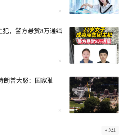
 相关岗位，可能只有不到 1 个合适的人才来填补。
续发展蒙上了一层阴影。 因此，教育部门
教育行业也迎来了前所未有的变革，而我们国家教
主犯，警方悬赏8万通缉
智能教
通知中明确要求“2030年前在中小学基本普及AI
考“AI写作”、数学考“算法逻辑”、科学考“机器
特朗普大怒：国家耻
15岁娃做AI启蒙，怕自己讲不明白误导孩子，更
推荐这套上
，直接打破AI科普的“劝退魔咒”！用趣味漫画
、职场人，还是6-15岁的孩子，都能看得懂、学
科技主题——智能芯片、机器人、自动驾驶、元宇
关注