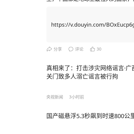
中之一……”可谓是一针见血！ 马斯克在WELT经济峰会上，对当前备受瞩目的中国人
工智能企业DeepSeek进行了深
这位科技界的领航者的每一个举动都备受瞩目。 他直言不讳地表
https://v.douyin.com/BOxEucp6g
人才的赞赏：“中国拥有众多极其聪明且
可以预见，中国将会创造出众多令人
凡的突破。”尤为引人注目的是，马斯克
分享
评论
30
史背景之中。 马斯克表示，AI将不再是简单的工具，而是会发展出类似人类的自我意
识，他同时也对AI的安全性表示了深切的担忧。 AI对人类的影
真相来了：打击涉灾网络谣言·广
的，但也有20%导致人类面临灭绝的
关门致多人溺亡谣言被行拘
明，要么带来灾难性的后果。 马斯克这番话并非是危言耸听，AI所带来的隐患已经真
实的发生在我们身边。清华大学刘嘉教授公
央视新闻
3小时前
AI正在疯狂地向社会各个行业渗透
担心人工智能AI抢饭碗，现在它连锅碗瓢
国产磁悬浮5.3秒飙到时速800
宇树科技老板王兴兴，接受采访时曾
作，普通人将不再需要上班。 当然，在 AI 迅猛发展的背后，一个严峻的问题逐渐浮
出水面 —— 人才短缺。据相关数据显示，中