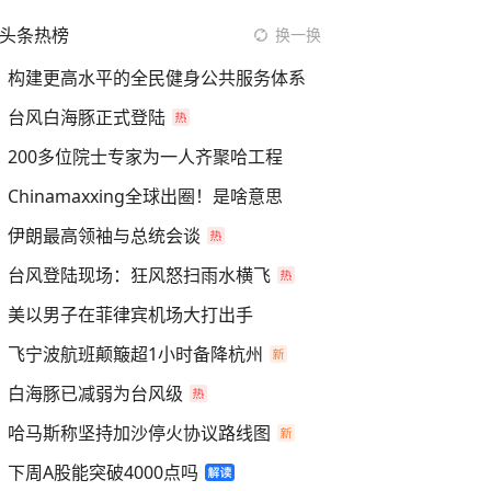
头条热榜
换一换
构建更高水平的全民健身公共服务体系
台风白海豚正式登陆
200多位院士专家为一人齐聚哈工程
Chinamaxxing全球出圈！是啥意思
伊朗最高领袖与总统会谈
台风登陆现场：狂风怒扫雨水横飞
美以男子在菲律宾机场大打出手
飞宁波航班颠簸超1小时备降杭州
白海豚已减弱为台风级
哈马斯称坚持加沙停火协议路线图
下周A股能突破4000点吗