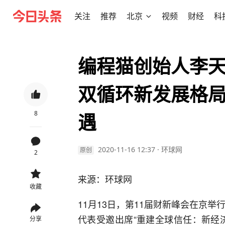
关注
推荐
北京
视频
财经
科
编程猫创始人李
双循环新发展格
8
遇
2020-11-16 12:37
·
环球网
原创
2
来源：环球网
收藏
11月13日，第11届财新峰会在京
代表受邀出席“重建全球信任：新经
分享