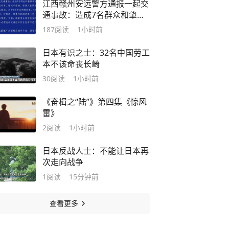
江西赣州安远警方通报一起交
通事故：造成7名群众和肇事
司机受伤，肇事司机系酒驾
187
阅读
1小时前
日本有识之士：32名中国劳工
本不该命丧长崎
30
阅读
1小时前
《奋楫之“陆”》第四集《惊风
雷》
2
阅读
1小时前
日本反战人士：不能让日本再
次走向战争
1
阅读
15分钟前
查看更多