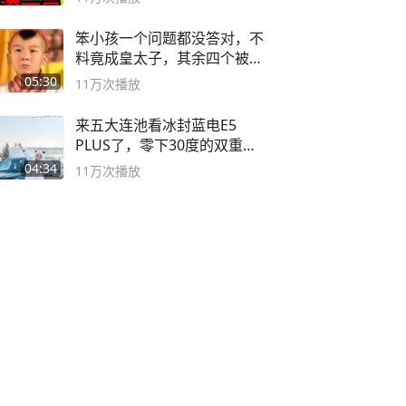
笨小孩一个问题都没答对，不
料竟成皇太子，其余四个被处
死
05:30
11万
次播放
来五大连池看冰封蓝电E5
PLUS了，零下30度的双重冰
封40小时全录
04:34
11万
次播放