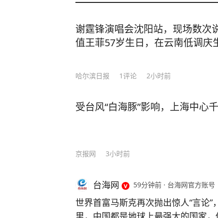
谢霆锋演唱会沈阳站，现场数次说
值王菲57岁生日，在云南低调庆
哈尔滨日报
1
评论
2小时前
受台风“白海豚”影响，上海中心
京报网
3小时前
台海网
59分钟前
·
台海网官方账号
世界首富马斯克再次抛出惊人“言论”
里，中国都是地球上最强大的国家，他