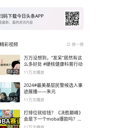
扫码下载今日头条APP
看最新、最热资讯内容
精彩视频
换一换
万万没想到，“发呆”居然有这
么多好处 #硬核健康科普行动
03:25
11万
次播放
2024#最美基层民警候选人事
迹展播——朱元
03:21
11万
次播放
打排位就给钱？《决胜巅峰》
会是下一个moba爆款吗？#
决胜巅峰
03:33
11万
次播放