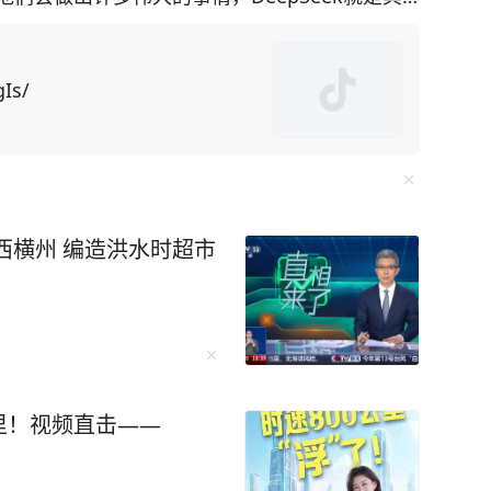
刻的剖析。在全球人工智能竞争日益白热化的当下，
达了自己对中国科技
Is/
异常勤奋的工程师。”马斯克进一步指出： “你
瞩目的成就，而事实上，他们已经取得了诸多非
将DeepSeek的崛起置于了一个更为深远的历
响有80%的可能是好
西横州 编造洪水时超市
风险。他强调，AI的发展要么极大地提升人类文
开宣称：AI会取代95%的教师！ 人工智能
，连公务员、医生、教师、审计等饭碗不保。以前
盆都端走了，还把桌子直接掀了。 科技新贵
公里！视频直击——
表示：未来整个社会将有可能由机器人来承担工
国 AI 人才缺口高达 500 万。 这是一个