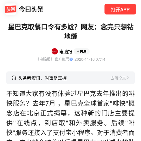
打开APP
星巴克取餐口令有多尬？网友：念完只想钻
地缝
电脑报
关注
《电脑报》官方账号
  2020-11-16 07:14
头条听资讯，时事尽掌握
去听全文
不知道大家有没有体验过星巴克去年推出的啡
快服务？去年7月 ，星巴克全球首家"啡快"概
念店在北京正式揭幕，这种新的门店主要提
供"在线点，到店取"和外卖服务。后续"啡
快"服务还接入了支付宝小程序。对于消费者而