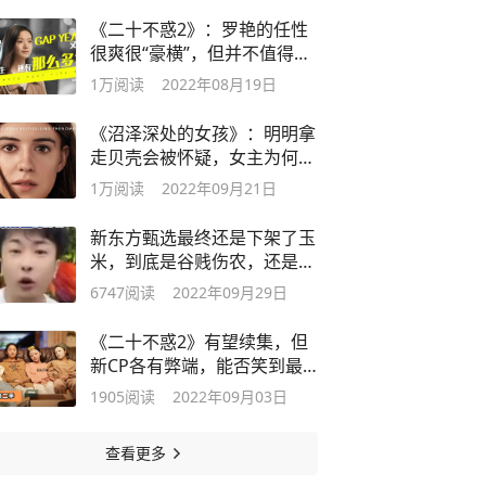
《二十不惑2》：罗艳的任性
很爽很“豪横”，但并不值得大
家学习
1万
阅读
2022年08月19日
《沼泽深处的女孩》：明明拿
走贝壳会被怀疑，女主为何多
此一举？
1万
阅读
2022年09月21日
新东方甄选最终还是下架了玉
米，到底是谷贱伤农，还是及
时止损？
6747
阅读
2022年09月29日
《二十不惑2》有望续集，但
新CP各有弊端，能否笑到最
后还不好说
1905
阅读
2022年09月03日
查看更多