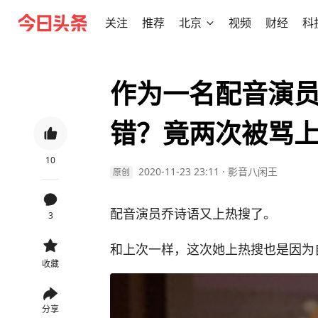
关注
推荐
北京
视频
财经
科
作为一名配音演
错？竟两次被骂
10
2020-11-23 23:11
·
影音八闲王
原创
配音演员乔诗语又上热搜了。
3
和上次一样，这次她上热搜也是因为自
收藏
分享