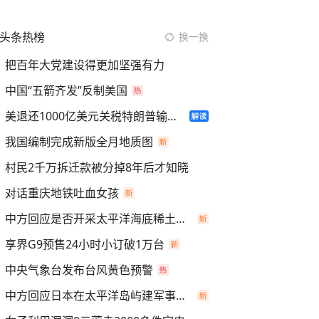
头条热榜
换一换
把百年大党建设得更加坚强有力
中国“五箭齐发”反制美国
美退还1000亿美元关税特朗普输了吗
我国编制完成新版全月地质图
村民2千万拆迁款被分掉8年后才知晓
对话重庆地铁吐血女孩
中方回应是否开采太平洋海底稀土资源
享界G9预售24小时小订破1万台
中央气象台发布台风黄色预警
中方回应日本在太平洋岛屿建军事设施