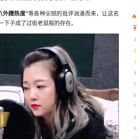
等各种尖锐的批评汹涌而来，让这名
扒外蹭热度”
一下子成了过街老鼠般的存在。
1
2
3
4
5
6
7
8
9