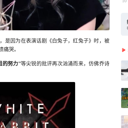
10
，是因为在表演话剧《白兔子，红兔子》时，被
溃痛哭。
等尖锐的批评再次汹涌而来，仿佛乔诗
组的努力”