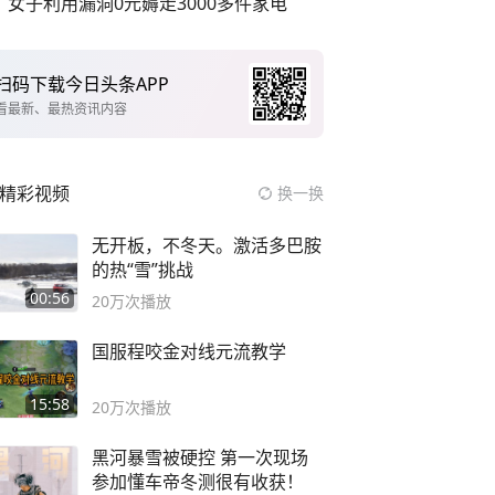
女子利用漏洞0元薅走3000多件家电
扫码下载今日头条APP
看最新、最热资讯内容
精彩视频
换一换
无开板，不冬天。激活多巴胺
的热“雪”挑战
00:56
20万
次播放
国服程咬金对线元流教学
15:58
20万
次播放
黑河暴雪被硬控 第一次现场
参加懂车帝冬测很有收获！