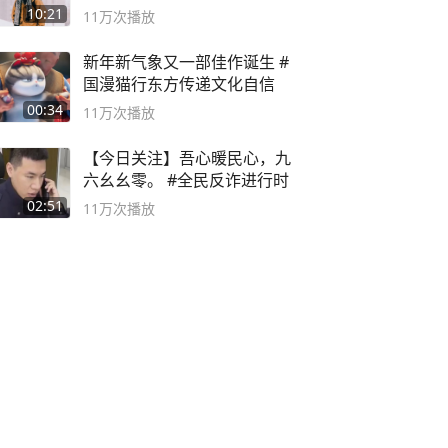
10:21
11万
次播放
新年新气象又一部佳作诞生 #
国漫猫行东方传递文化自信
00:34
11万
次播放
【今日关注】吾心暖民心，九
六幺幺零。 #全民反诈进行时
02:51
11万
次播放