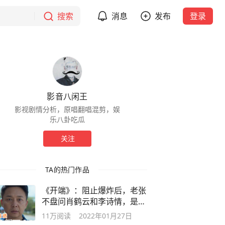
搜索
消息
发布
登录
影音八闲王
影视剧情分析，原唱翻唱混剪，娱
乐八卦吃瓜
关注
TA的热门作品
《开端》：阻止爆炸后，老张
不盘问肖鹤云和李诗情，是不
是BUG？
11万
阅读
2022年01月27日