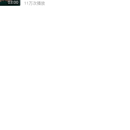
深邃……
03:00
11万
次播放