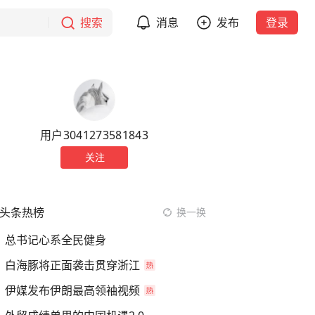
搜索
消息
发布
登录
用户3041273581843
关注
头条热榜
换一换
总书记心系全民健身
白海豚将正面袭击贯穿浙江
伊媒发布伊朗最高领袖视频