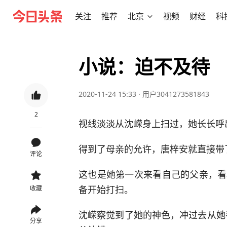
关注
推荐
北京
视频
财经
科
小说：迫不及待
2020-11-24 15:33
·
用户3041273581843
2
视线淡淡从沈嵘身上扫过，她长长呼
得到了母亲的允许，唐梓安就直接带
评论
这也是她第一次来看自己的父亲，看
备开始打扫。
收藏
沈嵘察觉到了她的神色，冲过去从她
分享