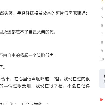
3
4
然失笑，手轻轻抚摸着父亲的照片低声呢喃道：
5
6
里永远都忘不了自己父亲的死。
7
8
9
不由自主的扬起一个笑脸低声。
10
了。
合十，在心里低声呢喃道：“爸，我现在过的很
的事情过眼云烟，我现在很幸福，不会在记得
担心我了，我会幸福的。”