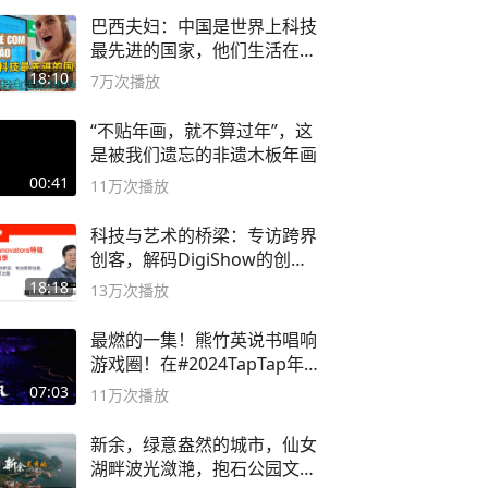
巴西夫妇：中国是世界上科技
最先进的国家，他们生活在
2999年
18:10
7万
次播放
“不贴年画，就不算过年”，这
是被我们遗忘的非遗木板年画
00:41
11万
次播放
科技与艺术的桥梁：专访跨界
创客，解码DigiShow的创新
之路
18:18
13万
次播放
最燃的一集！熊竹英说书唱响
游戏圈！在#2024TapTap年
度游戏大赏
07:03
11万
次播放
新余，绿意盎然的城市，仙女
湖畔波光潋滟，抱石公园文化