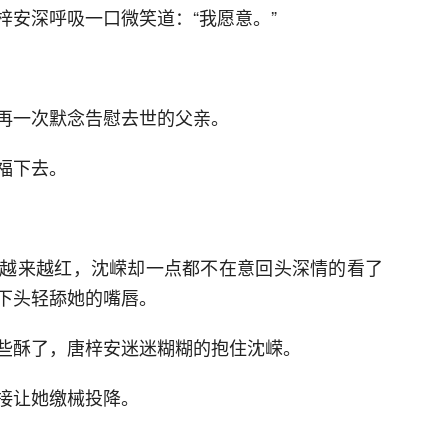
梓安深呼吸一口微笑道：“我愿意。”
再一次默念告慰去世的父亲。
福下去。
越来越红，沈嵘却一点都不在意回头深情的看了
下头轻舔她的嘴唇。
些酥了，唐梓安迷迷糊糊的抱住沈嵘。
接让她缴械投降。