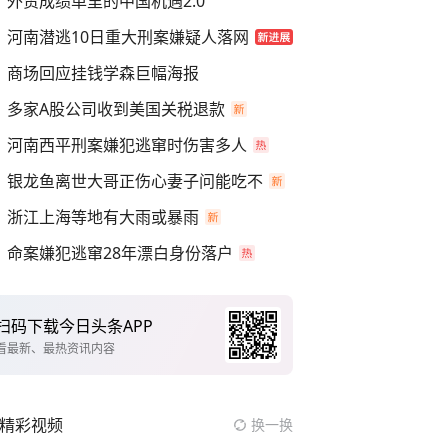
外贸成绩单里的中国机遇2.0
河南潜逃10日重大刑案嫌疑人落网
商场回应挂钱学森巨幅海报
多家A股公司收到美国关税退款
河南西平刑案嫌犯逃窜时伤害多人
银龙鱼离世大哥正伤心妻子问能吃不
浙江上海等地有大雨或暴雨
命案嫌犯逃窜28年漂白身份落户
扫码下载今日头条APP
看最新、最热资讯内容
精彩视频
换一换