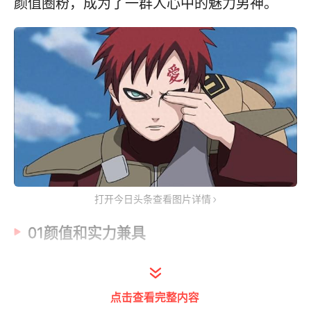
颜值圈粉，成为了一群人心中的魅力男神。
打开今日头条查看图片详情
01颜值和实力兼具‍
我爱罗的颜值很高，在动画诸多登场的男神
中，即便他没有眉毛，仍旧闯出了一片不小的
点击查看完整内容