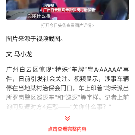
打开今日头条查看图片详情
图片来源于视频截图。
文|马小龙
广州白云区惊现“特殊”车牌“粤A·AAAAA”事
件，日前引发社会关注。视频显示，涉事车辆
停在当地某村治保会门口，车上印着“均禾派出
所罗岗警区巡逻车”和“巡逻”等字样。记者上前
询问反遭对方4连怼——“关你什么事？”
最新的消息是，在当地民警的要求下，治保会
点击查看完整内容
治安员将悬挂的假牌拆除，挡风玻璃上的“派出