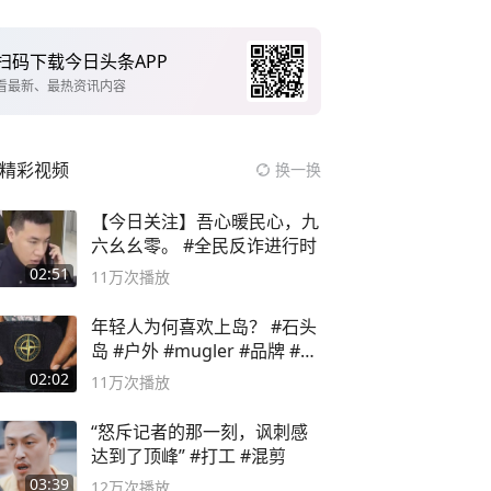
扫码下载今日头条APP
看最新、最热资讯内容
精彩视频
换一换
【今日关注】吾心暖民心，九
六幺幺零。 #全民反诈进行时
02:51
11万
次播放
年轻人为何喜欢上岛？ #石头
岛 #户外 #mugler #品牌 #足
球流氓
02:02
11万
次播放
“怒斥记者的那一刻，讽刺感
达到了顶峰” #打工 #混剪
03:39
12万
次播放