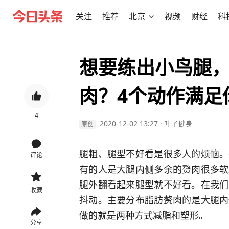
关注
推荐
北京
视频
财经
科
想要练出小鸟腿
肉？4个动作满足
4
2020-12-02 13:27
·
叶子健身
原创
腿粗、腿型不好看是很多人的烦恼。
评论
有的人是大腿内侧多余的赘肉很多软
腿外翻看起来腿型就不好看。在我们
收藏
抖动。主要分布脂肪赘肉的是大腿内
做的就是两种方式减脂和塑形。
分享