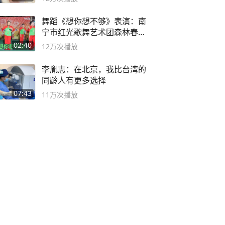
舞蹈《想你想不够》表演：南
宁市红光歌舞艺术团森林春红
舞蹈队。
02:40
12万
次播放
李胤志：在北京，我比台湾的
同龄人有更多选择
07:43
11万
次播放