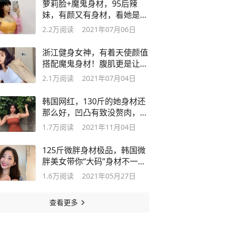
萝莉脸+魔鬼身材，95后辣
妹，有颜又有身材，看她是如
何做到的？
2.2万
阅读
2021年07月06日
浙江健身女神，有着天使颜值
搭配魔鬼身材！腹肌更是让人
艳羡不已
2.1万
阅读
2021年07月04日
韩国网红，130斤的她身材还
那么好，凹凸有致没赘肉，怎
么做到的
1.7万
阅读
2021年11月04日
125斤微胖身材极品，韩国微
胖美女带你“大码”身材不一样
的美
1.6万
阅读
2021年05月27日
查看更多