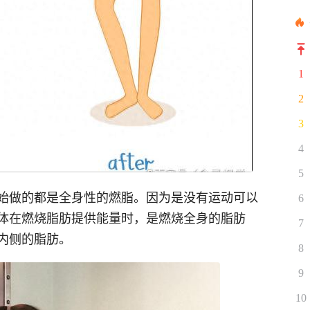
1
2
3
4
5
始做的都是全身性的燃脂。因为是没有运动可以
6
体在燃烧脂肪提供能量时，是燃烧全身的脂肪
7
内侧的脂肪。
8
9
10