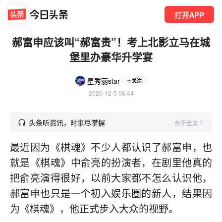
打开APP
郝富申应该叫“郝富贵”！考上北影立马在城
堡里办豪华升学宴
星秀丽star
关注
2020-12-5 06:44
头条听资讯，时事尽掌握
去听全文
最近因为《棋魂》不少人都认识了郝富申，也
就是《棋魂》中俞亮的扮演者，在剧里他真的
把俞亮演得很好，以前大家都不怎么认识他，
郝富申也只是一个初入娱乐圈的新人，结果因
为《棋魂》，他正式步入大众的视野。