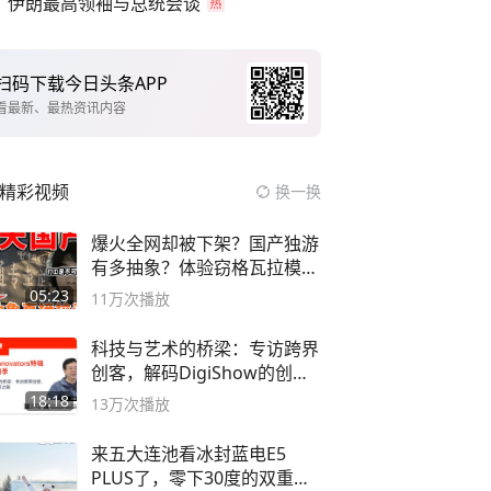
伊朗最高领袖与总统会谈
扫码下载今日头条APP
看最新、最热资讯内容
精彩视频
换一换
爆火全网却被下架？国产独游
有多抽象？体验窃格瓦拉模拟
器！
05:23
11万
次播放
科技与艺术的桥梁：专访跨界
创客，解码DigiShow的创新
之路
18:18
13万
次播放
来五大连池看冰封蓝电E5
PLUS了，零下30度的双重冰