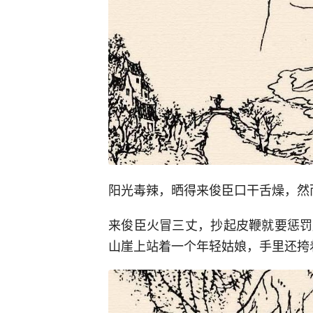
阳光毒辣，晒得来俊臣口干舌燥，然
来俊臣火冒三丈，抄起皮鞭就要惩罚
山崖上站着一个年轻姑娘，手里还挎