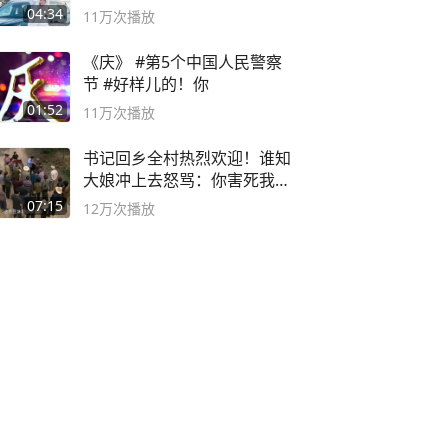
封40小时全录
04:34
11万
次播放
《庆》 #第5个中国人民警察
节 #好样儿的！你
01:52
11万
次播放
书记回乡全村热烈欢迎！谁知
大娘冲上去怒骂：你害死我儿
子
07:15
12万
次播放