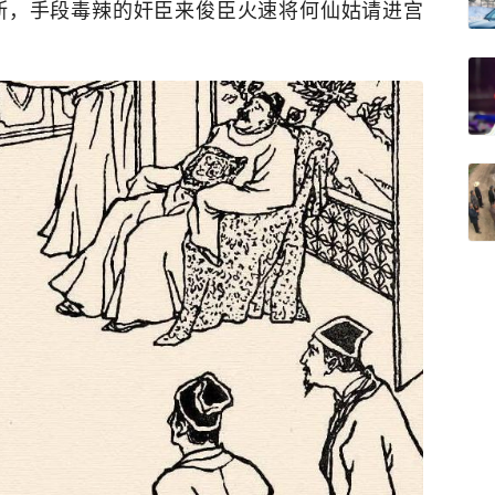
断，手段毒辣的奸臣来俊臣火速将何仙姑请进宫