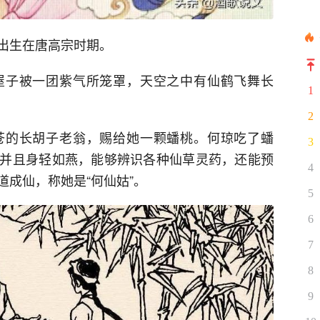
出生在唐高宗时期。
屋子被一团紫气所笼罩，天空之中有仙鹤飞舞长
1
2
苍的长胡子老翁，赐给她一颗蟠桃。何琼吃了蟠
3
并且身轻如燕，能够辨识各种仙草灵药，还能预
4
成仙，称她是“何仙姑”。
5
6
7
8
9