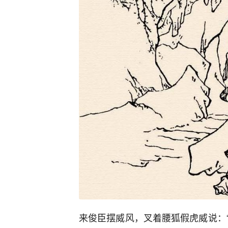
来俊臣摆威风，叉着腰狐假虎威说：