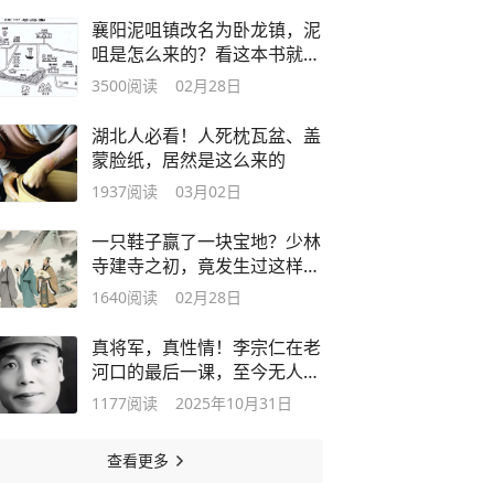
襄阳泥咀镇改名为卧龙镇，泥
咀是怎么来的？看这本书就知
道了
3500
阅读
02月28日
湖北人必看！人死枕瓦盆、盖
蒙脸纸，居然是这么来的
1937
阅读
03月02日
一只鞋子赢了一块宝地？少林
寺建寺之初，竟发生过这样的
奇案！
1640
阅读
02月28日
真将军，真性情！李宗仁在老
河口的最后一课，至今无人超
越！
1177
阅读
2025年10月31日
查看更多