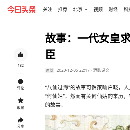
关注
推荐
北京
视频
财经
科
故事：一代女皇
臣
132
2020-12-05 22:17
·
酒歌说文
原创
“八仙过海”的故事可谓家喻户晓，
评论
“何仙姑”。然而有关何仙姑的来历
的故事。
收藏
分享