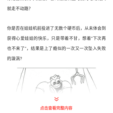
就走不动路？
你是否在娃娃机前投进了无数个硬币后，从未体会到
获得心爱娃娃的快乐，只是带着不甘，想着“下次再
也不来了”，结果是上了瘾似的一次又一次坠入失败
的漩涡?
点击查看完整内容